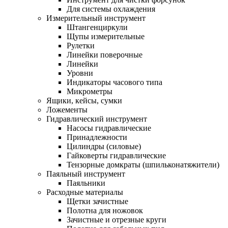
Для системы охлаждения
Измерительный инструмент
Штангенциркули
Щупы измерительные
Рулетки
Линейки поверочные
Линейки
Уровни
Индикаторы часового типа
Микрометры
Ящики, кейсы, сумки
Ложементы
Гидравлический инструмент
Насосы гидравлические
Принадлежности
Цилиндры (силовые)
Гайковерты гидравлические
Тензорные домкраты (шпильконатяжители)
Паяльный инструмент
Паяльники
Расходные материалы
Щетки зачистные
Полотна для ножовок
Зачистные и отрезные круги