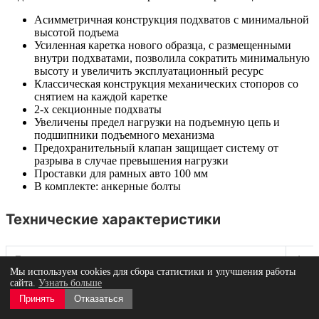
Асимметричная конструкция подхватов с минимальной
высотой подъема
Усиленная каретка нового образца, с размещенными
внутри подхватами, позволила сократить минимальную
высоту и увеличить эксплуатационный ресурс
Классическая конструкция механических стопоров со
снятием на каждой каретке
2-х секционные подхваты
Увеличены предел нагрузки на подъемную цепь и
подшипники подъемного механизма
Предохранительный клапан защищает систему от
разрыва в случае превышения нагрузки
Проставки для рамных авто 100 мм
В комплекте: анкерные болты
Технические характеристики
Грузоподъемность максимальная, т
4
Мы используем cookies для сбора статистики и улучшения работы
сайта.
Узнать больше
Минимальная высота подхвата, см
12
Принять
Отказаться
Максимальная высота подъема, см
192