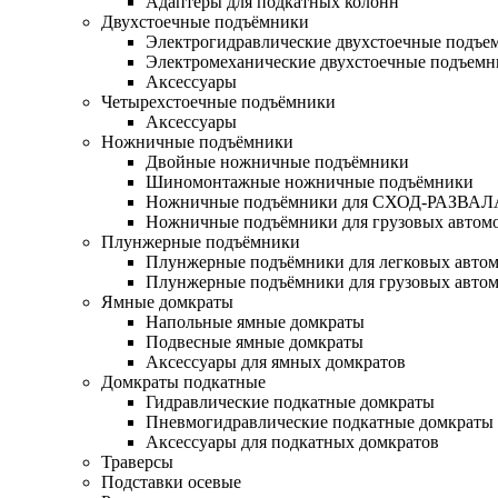
Адаптеры для подкатных колонн
Двухстоечные подъёмники
Электрогидравлические двухстоечные подъе
Электромеханические двухстоечные подъем
Аксессуары
Четырехстоечные подъёмники
Аксессуары
Ножничные подъёмники
Двойные ножничные подъёмники
Шиномонтажные ножничные подъёмники
Ножничные подъёмники для СХОД-РАЗВАЛ
Ножничные подъёмники для грузовых автом
Плунжерные подъёмники
Плунжерные подъёмники для легковых авто
Плунжерные подъёмники для грузовых авто
Ямные домкраты
Напольные ямные домкраты
Подвесные ямные домкраты
Аксессуары для ямных домкратов
Домкраты подкатные
Гидравлические подкатные домкраты
Пневмогидравлические подкатные домкраты
Аксессуары для подкатных домкратов
Траверсы
Подставки осевые