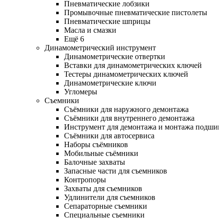
Пневматические лобзики
Промывочные пневматические пистолеты
Пневматические шприцы
Масла и смазки
Ещё 6
Динамометрический инструмент
Динамометрические отвертки
Вставки для динамометрических ключей
Тестеры динамометрических ключей
Динамометрические ключи
Угломеры
Съемники
Съёмники для наружного демонтажа
Съёмники для внутреннего демонтажа
Инструмент для демонтажа и монтажа подш
Съёмники для автосервиса
Наборы съёмников
Мобильные съёмники
Балочные захваты
Запасные части для съемников
Контропоры
Захваты для съемников
Удлинители для съемников
Сепараторные съемники
Специальные съемники