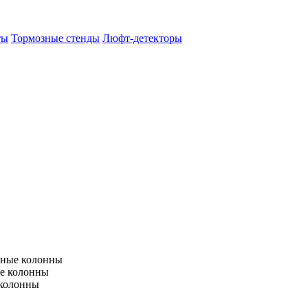
ты
Тормозные стенды
Люфт-детекторы
тные колонны
е колонны
 колонны