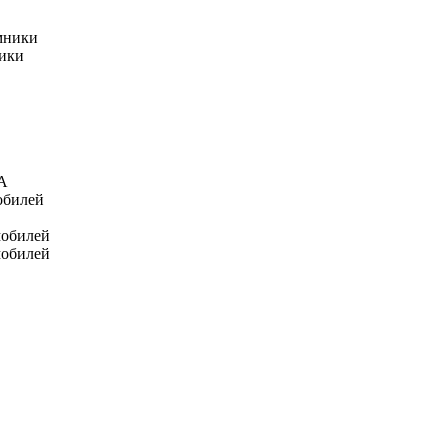
мники
ники
А
обилей
мобилей
мобилей