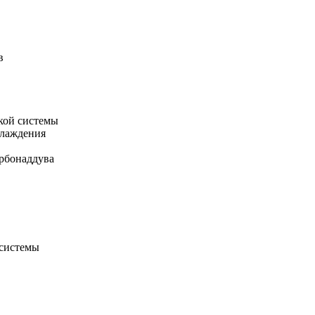
в
кой системы
хлаждения
рбонаддува
 системы