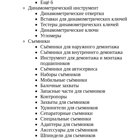
Ещё 6
Динамометрический инструмент
Динамометрические отвертки
Вставки для динамометрических ключей
Тестеры динамометрических ключей
Динамометрические ключи
Угломеры
Съемники
Съёмники для наружного демонтажа
Съёмники для внутреннего демонтажа
Инструмент для демонтажа и монтажа
подшипников
Съёмники для автосервиса
Наборы съёмников
Мобильные съёмники
Балочные захваты
Запасные части для съемников
Контропоры
Захваты для съемников
Удлинители для съемников
Сепараторные съемники
Специальные съемники
Адаптеры для съемников
Аксессуары для съёмников
Шпиндели для съемников