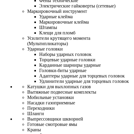
Фены технические
Электрические гайковерты (сетевые)
Маркировочный инструмент
Ударные клейма
Маркировочные клейма
Штампы
Клещи для пломб
Усилители крутящего момента
(Мультипликаторы)
Ударные головки
Наборы ударных головок
Торцевые ударные головки
Карданные шарниры ударные
Головки-биты ударные
Адаптеры ударные для торцевых головок
Удлинители ударные для торцевых головок
Катушки для выхлопных газов
Вытяжные подвесные комплекты
Мобильные установки
Насадки газоприемные
Переходники
Шланги
Выпрессовщики шкворней
Готовые смотровые ямы
Краны