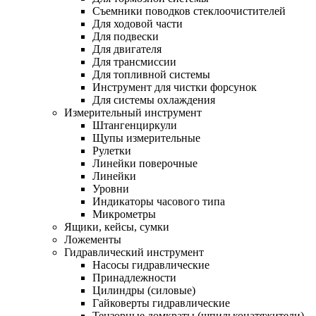
Съемники поводков стеклоочистителей
Для ходовой части
Для подвески
Для двигателя
Для трансмиссии
Для топливной системы
Инструмент для чистки форсунок
Для системы охлаждения
Измерительный инструмент
Штангенциркули
Щупы измерительные
Рулетки
Линейки поверочные
Линейки
Уровни
Индикаторы часового типа
Микрометры
Ящики, кейсы, сумки
Ложементы
Гидравлический инструмент
Насосы гидравлические
Принадлежности
Цилиндры (силовые)
Гайковерты гидравлические
Тензорные домкраты (шпильконатяжители)