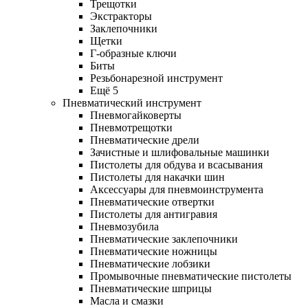
Трещотки
Экстракторы
Заклепочники
Щетки
Г-образные ключи
Биты
Резьбонарезной инструмент
Ещё 5
Пневматический инструмент
Пневмогайковерты
Пневмотрещотки
Пневматические дрели
Зачистные и шлифовальные машинки
Пистолеты для обдува и всасывания
Пистолеты для накачки шин
Аксессуары для пневмоинструмента
Пневматические отвертки
Пистолеты для антигравия
Пневмозубила
Пневматические заклепочники
Пневматические ножницы
Пневматические лобзики
Промывочные пневматические пистолеты
Пневматические шприцы
Масла и смазки