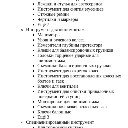
Лежаки и стулья для автосервиса
Инструмент для снятия заусенцев
Стяжные ремни
Чертилки и маркеры
Ещё 7
Инструмент для шиномонтажа
Манометры
Уровни рулевого колеса
Измерители глубины протектора
Клещи для балансировочных грузиков
Головки торцевые ударные для
шиномонтажа
Съемники балансировочных грузиков
Инструмент для секреток колес
Инструмент для восстановления колесных
болтов и гаек
Ключи для вентилей
Инструмент для очистки привалочных
поверхностей ступиц
Монтировки для шиномонтажа
Съемники колпачков колесных гаек
Ключи балонные
Ещё 3
Специализированный инструмент
Для тормозной системы