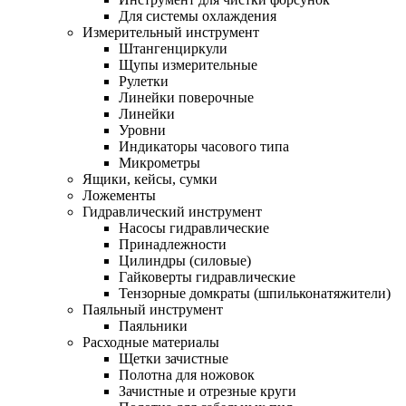
Для системы охлаждения
Измерительный инструмент
Штангенциркули
Щупы измерительные
Рулетки
Линейки поверочные
Линейки
Уровни
Индикаторы часового типа
Микрометры
Ящики, кейсы, сумки
Ложементы
Гидравлический инструмент
Насосы гидравлические
Принадлежности
Цилиндры (силовые)
Гайковерты гидравлические
Тензорные домкраты (шпильконатяжители)
Паяльный инструмент
Паяльники
Расходные материалы
Щетки зачистные
Полотна для ножовок
Зачистные и отрезные круги