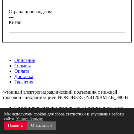
Страна производства
—
Китай
Описание
Отзывы
Оплата
Доставка
Гарантия
4-тонный электрогидравлический подъемник с нижней
тросовой синхронизацией NORDBERG N4120BM-4B_380 В
Cимметричная конструкция лап с низким подхватом
Разблокировка стопорных механизмов с одной колонны
Мы используем cookies для сбора статистики и улучшения работы
Электронное управление
сайта.
Узнать больше
Гидравлические цилиндры изготовлены из
Принять
Отказаться
качественных компонентов