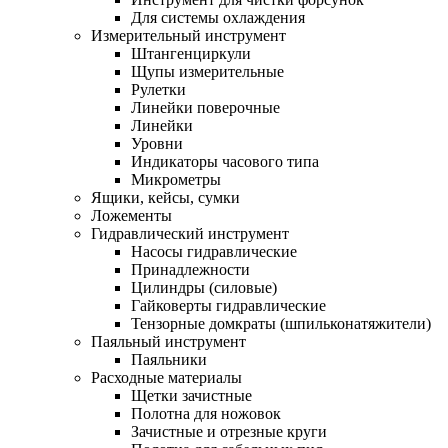
Для системы охлаждения
Измерительный инструмент
Штангенциркули
Щупы измерительные
Рулетки
Линейки поверочные
Линейки
Уровни
Индикаторы часового типа
Микрометры
Ящики, кейсы, сумки
Ложементы
Гидравлический инструмент
Насосы гидравлические
Принадлежности
Цилиндры (силовые)
Гайковерты гидравлические
Тензорные домкраты (шпильконатяжители)
Паяльный инструмент
Паяльники
Расходные материалы
Щетки зачистные
Полотна для ножовок
Зачистные и отрезные круги