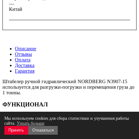
—
Китай
Описание
Отзывы
Оплата
Доставка
Гарантия
Штабелер ручной гидравлический NORDBERG N3907-15
используется для разгрузки-погрузки и перемещения груза до
1 тонны.
ФУНКЦИОНАЛ
Конструкция представляет собой объединение
Мы используем cookies для сбора статистики и улучшения работы
платформенной тележки и стационарного подъемного стола,
сайта.
Узнать больше
которые позволяют плавно поднимать и опускать грузы.
Принять
Отказаться