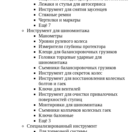
Лежаки и стулья для автосервиса
Инструмент для снятия заусенцев
Стяжные ремни
Чертилки и маркеры
Ещё 7
Инструмент для шиномонтажа
Манометры
Уровни рулевого колеса
Измерители глубины протектора
Клещи для балансировочных грузиков
Головки торцевые ударные для
шиномонтажа
Съемники балансировочных грузиков
Инструмент для секреток колес
Инструмент для восстановления колесных
болтов и гаек
Ключи для вентилей
Инструмент для очистки привалочных
поверхностей ступиц
Монтировки для шиномонтажа
Съемники колпачков колесных гаек
Ключи балонные
Ещё 3
Специализированный инструмент
Для тормозной системы