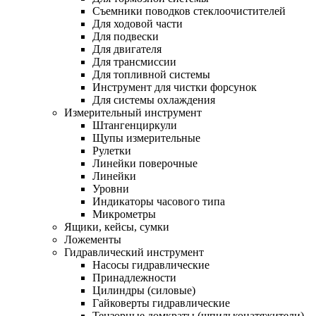
Съемники поводков стеклоочистителей
Для ходовой части
Для подвески
Для двигателя
Для трансмиссии
Для топливной системы
Инструмент для чистки форсунок
Для системы охлаждения
Измерительный инструмент
Штангенциркули
Щупы измерительные
Рулетки
Линейки поверочные
Линейки
Уровни
Индикаторы часового типа
Микрометры
Ящики, кейсы, сумки
Ложементы
Гидравлический инструмент
Насосы гидравлические
Принадлежности
Цилиндры (силовые)
Гайковерты гидравлические
Тензорные домкраты (шпильконатяжители)