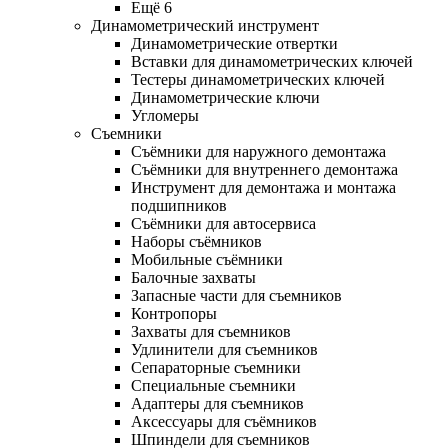
Ещё 6
Динамометрический инструмент
Динамометрические отвертки
Вставки для динамометрических ключей
Тестеры динамометрических ключей
Динамометрические ключи
Угломеры
Съемники
Съёмники для наружного демонтажа
Съёмники для внутреннего демонтажа
Инструмент для демонтажа и монтажа
подшипников
Съёмники для автосервиса
Наборы съёмников
Мобильные съёмники
Балочные захваты
Запасные части для съемников
Контропоры
Захваты для съемников
Удлинители для съемников
Сепараторные съемники
Специальные съемники
Адаптеры для съемников
Аксессуары для съёмников
Шпиндели для съемников