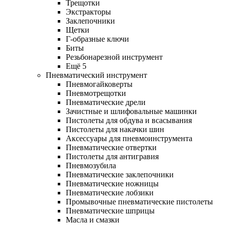
Трещотки
Экстракторы
Заклепочники
Щетки
Г-образные ключи
Биты
Резьбонарезной инструмент
Ещё 5
Пневматический инструмент
Пневмогайковерты
Пневмотрещотки
Пневматические дрели
Зачистные и шлифовальные машинки
Пистолеты для обдува и всасывания
Пистолеты для накачки шин
Аксессуары для пневмоинструмента
Пневматические отвертки
Пистолеты для антигравия
Пневмозубила
Пневматические заклепочники
Пневматические ножницы
Пневматические лобзики
Промывочные пневматические пистолеты
Пневматические шприцы
Масла и смазки