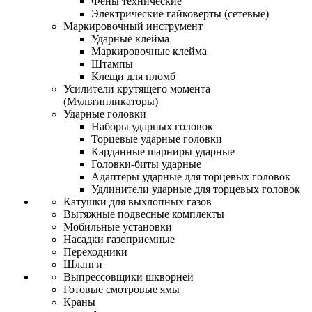
Фены технические
Электрические гайковерты (сетевые)
Маркировочный инструмент
Ударные клейма
Маркировочные клейма
Штампы
Клещи для пломб
Усилители крутящего момента
(Мультипликаторы)
Ударные головки
Наборы ударных головок
Торцевые ударные головки
Карданные шарниры ударные
Головки-биты ударные
Адаптеры ударные для торцевых головок
Удлинители ударные для торцевых головок
Катушки для выхлопных газов
Вытяжные подвесные комплекты
Мобильные установки
Насадки газоприемные
Переходники
Шланги
Выпрессовщики шкворней
Готовые смотровые ямы
Краны