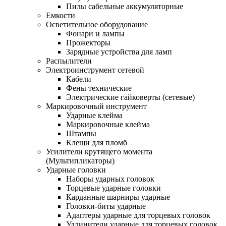
Пилы сабельные аккумуляторные
Емкости
Осветительное оборудование
Фонари и лампы
Прожекторы
Зарядные устройства для ламп
Распылители
Электроинструмент сетевой
Кабели
Фены технические
Электрические гайковерты (сетевые)
Маркировочный инструмент
Ударные клейма
Маркировочные клейма
Штампы
Клещи для пломб
Усилители крутящего момента
(Мультипликаторы)
Ударные головки
Наборы ударных головок
Торцевые ударные головки
Карданные шарниры ударные
Головки-биты ударные
Адаптеры ударные для торцевых головок
Удлинители ударные для торцевых головок