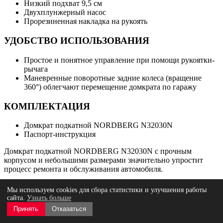
Низкий подхват 9,5 см
Двухплунжерный насос
Прорезиненная накладка на рукоять
УДОБСТВО ИСПОЛЬЗОВАНИЯ
Простое и понятное управление при помощи рукоятки-
рычага
Маневренные поворотные задние колеса (вращение
360°) облегчают перемещение домкрата по гаражу
КОМПЛЕКТАЦИЯ
Домкрат подкатной NORDBERG N32030N
Паспорт-инструкция
Домкрат подкатной NORDBERG N32030N с прочным
корпусом и небольшими размерами значительно упростит
процесс ремонта и обслуживания автомобиля.
Мы используем cookies для сбора статистики и улучшения работы
Технические характеристики
сайта.
Узнать больше
Принять
Отказаться
Грузоподъемность, т