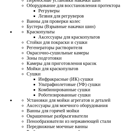
Переносные установки накачки шин
Оборудование для восстановления протектора
Регруверы
Лезвия для регруверов
Ванны для проверки колес
Бустеры (Взрывные накачки шин)
Краскопульты
Аксессуары для краскопультов
Стойки для покраски и сушки
Регенераторы растворителя
Окрасочно-сушильные камеры
Зоны подготовки
Камеры для приготовления красок
Мойки для краскопультов
Сушки
Инфракрасные (ИК) сушки
Ультрафиолетовые (УФ) сушки
Комбинированные сушки
Роботизированные сушки
Установки для мойки агрегатов и деталей
Аксессуары для моечного оборудования
Ванны для горячей мойки
Окрашенные разбрызгиватели
Пенообразователи из нержавеющей стали
Передвижные моечные ванны