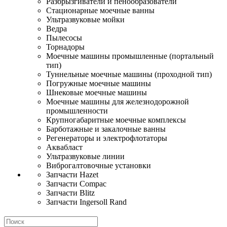
Разбрызгиватели и пенообразователи
Стационарные моечные ванны
Ультразвуковые мойки
Ведра
Пылесосы
Торнадоры
Моечные машины промышленные (портальный
тип)
Туннельные моечные машины (проходной тип)
Погружные моечные машины
Шнековые моечные машины
Моечные машины для железнодорожной
промышленности
Крупногабаритные моечные комплексы
Барботажные и закалочные ванны
Регенераторы и электрофлотаторы
Аквабласт
Ультразвуковые линии
Виброгалтовочные установки
Запчасти Hazet
Запчасти Compac
Запчасти Blitz
Запчасти Ingersoll Rand