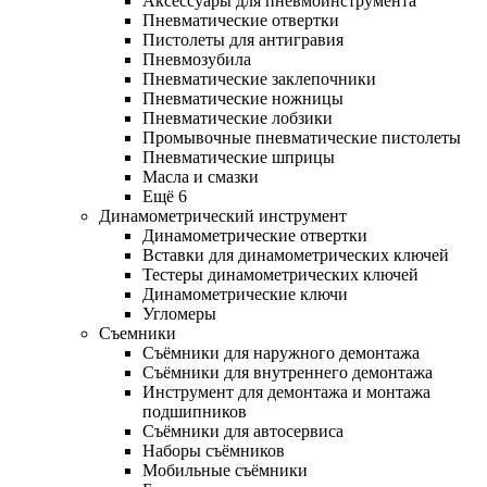
Аксессуары для пневмоинструмента
Пневматические отвертки
Пистолеты для антигравия
Пневмозубила
Пневматические заклепочники
Пневматические ножницы
Пневматические лобзики
Промывочные пневматические пистолеты
Пневматические шприцы
Масла и смазки
Ещё 6
Динамометрический инструмент
Динамометрические отвертки
Вставки для динамометрических ключей
Тестеры динамометрических ключей
Динамометрические ключи
Угломеры
Съемники
Съёмники для наружного демонтажа
Съёмники для внутреннего демонтажа
Инструмент для демонтажа и монтажа
подшипников
Съёмники для автосервиса
Наборы съёмников
Мобильные съёмники