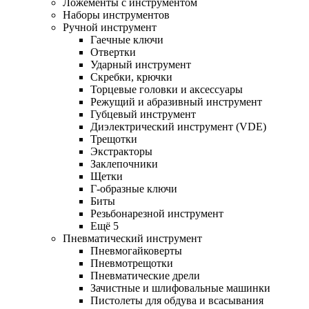
Ложементы с инструментом
Наборы инструментов
Ручной инструмент
Гаечные ключи
Отвертки
Ударный инструмент
Скребки, крючки
Торцевые головки и аксессуары
Режущий и абразивный инструмент
Губцевый инструмент
Диэлектрический инструмент (VDE)
Трещотки
Экстракторы
Заклепочники
Щетки
Г-образные ключи
Биты
Резьбонарезной инструмент
Ещё 5
Пневматический инструмент
Пневмогайковерты
Пневмотрещотки
Пневматические дрели
Зачистные и шлифовальные машинки
Пистолеты для обдува и всасывания