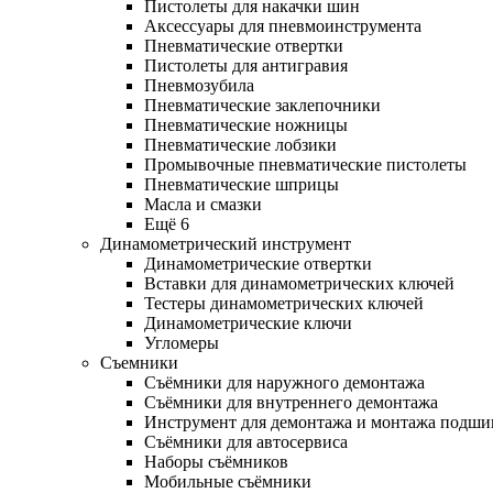
Пистолеты для накачки шин
Аксессуары для пневмоинструмента
Пневматические отвертки
Пистолеты для антигравия
Пневмозубила
Пневматические заклепочники
Пневматические ножницы
Пневматические лобзики
Промывочные пневматические пистолеты
Пневматические шприцы
Масла и смазки
Ещё 6
Динамометрический инструмент
Динамометрические отвертки
Вставки для динамометрических ключей
Тестеры динамометрических ключей
Динамометрические ключи
Угломеры
Съемники
Съёмники для наружного демонтажа
Съёмники для внутреннего демонтажа
Инструмент для демонтажа и монтажа подш
Съёмники для автосервиса
Наборы съёмников
Мобильные съёмники