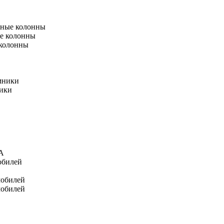
тные колонны
е колонны
 колонны
мники
ники
А
обилей
мобилей
мобилей