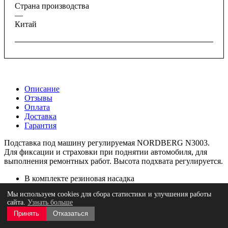
Страна производства
—
Китай
Описание
Отзывы
Оплата
Доставка
Гарантия
Подставка под машину регулируемая NORDBERG N3003.
Для фиксации и страховки при поднятии автомобиля, для
выполнения ремонтных работ. Высота подхвата регулируется.
В комплекте резиновая насадка
Безопасная фиксация автомобиля, благодаря зубчатому
Мы используем cookies для сбора статистики и улучшения работы
механизму фиксации штанги.
сайта.
Узнать больше
Простота в эксплуатации.
Принять
Отказаться
Пластины на опорах увеличивают устойчивость и
защищают поверхность пола в цеху от продавливания.