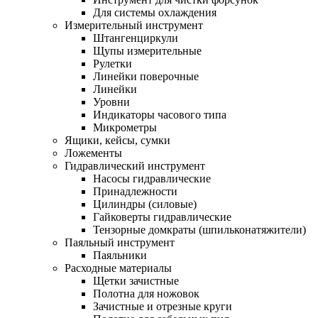
Для системы охлаждения
Измерительный инструмент
Штангенциркули
Щупы измерительные
Рулетки
Линейки поверочные
Линейки
Уровни
Индикаторы часового типа
Микрометры
Ящики, кейсы, сумки
Ложементы
Гидравлический инструмент
Насосы гидравлические
Принадлежности
Цилиндры (силовые)
Гайковерты гидравлические
Тензорные домкраты (шпильконатяжители)
Паяльный инструмент
Паяльники
Расходные материалы
Щетки зачистные
Полотна для ножовок
Зачистные и отрезные круги