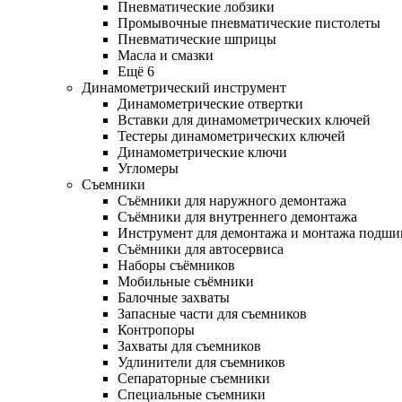
Пневматические лобзики
Промывочные пневматические пистолеты
Пневматические шприцы
Масла и смазки
Ещё 6
Динамометрический инструмент
Динамометрические отвертки
Вставки для динамометрических ключей
Тестеры динамометрических ключей
Динамометрические ключи
Угломеры
Съемники
Съёмники для наружного демонтажа
Съёмники для внутреннего демонтажа
Инструмент для демонтажа и монтажа подш
Съёмники для автосервиса
Наборы съёмников
Мобильные съёмники
Балочные захваты
Запасные части для съемников
Контропоры
Захваты для съемников
Удлинители для съемников
Сепараторные съемники
Специальные съемники