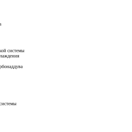
в
кой системы
хлаждения
рбонаддува
 системы