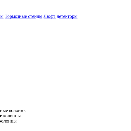
ты
Тормозные стенды
Люфт-детекторы
тные колонны
е колонны
 колонны