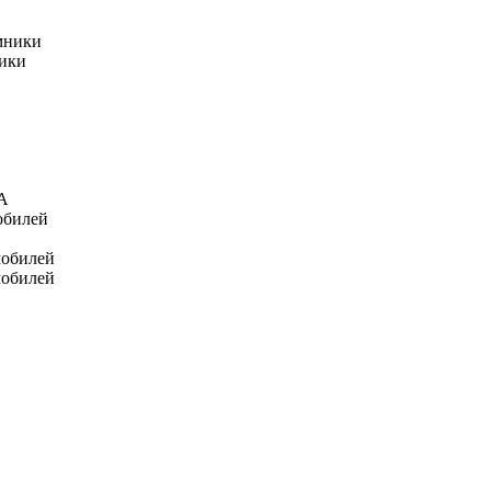
мники
ники
А
обилей
мобилей
мобилей