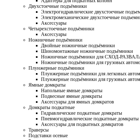
Адаптеры для подкатных колонн
Двухстоечные подъёмники
Электрогидравлические двухстоечные подъе
Электромеханические двухстоечные подъем
Аксессуары
Четырехстоечные подъёмники
Аксессуары
Ножничные подъёмники
Двойные ножничные подъёмники
Шиномонтажные ножничные подъёмники
Ножничные подъёмники для СХОД-РАЗВАЛ
Ножничные подъёмники для грузовых автом
Плунжерные подъёмники
Плунжерные подъёмники для легковых авто
Плунжерные подъёмники для грузовых авто
Ямные домкраты
Напольные ямные домкраты
Подвесные ямные домкраты
Аксессуары для ямных домкратов
Домкраты подкатные
Гидравлические подкатные домкраты
Пневмогидравлические подкатные домкраты
Аксессуары для подкатных домкратов
Траверсы
Подставки осевые