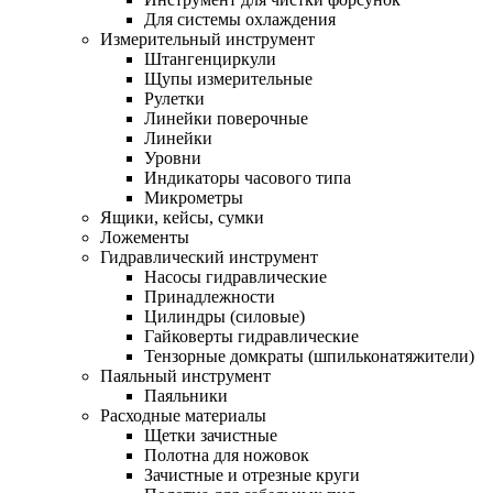
Для системы охлаждения
Измерительный инструмент
Штангенциркули
Щупы измерительные
Рулетки
Линейки поверочные
Линейки
Уровни
Индикаторы часового типа
Микрометры
Ящики, кейсы, сумки
Ложементы
Гидравлический инструмент
Насосы гидравлические
Принадлежности
Цилиндры (силовые)
Гайковерты гидравлические
Тензорные домкраты (шпильконатяжители)
Паяльный инструмент
Паяльники
Расходные материалы
Щетки зачистные
Полотна для ножовок
Зачистные и отрезные круги