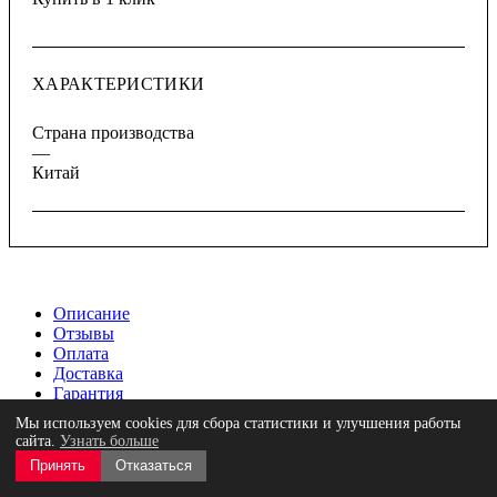
ХАРАКТЕРИСТИКИ
Страна производства
—
Китай
Описание
Отзывы
Оплата
Доставка
Гарантия
Мы используем cookies для сбора статистики и улучшения работы
Трапы заездные двухсекционные для
сайта.
Узнать больше
низкорамных транспортных средств, 2 шт. для
Принять
Отказаться
использования с четырехстоечными