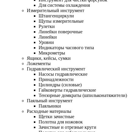
Для системы охлаждения
Измерительный инструмент
Штангенциркули
Щупы измерительные
Рулетки
Линейки поверочные
Линейки
Уровни
Индикаторы часового типа
Микрометры
Ящики, кейсы, сумки
Ложементы
Гидравлический инструмент
Насосы гидравлические
Принадлежности
Цилиндры (силовые)
Гайковерты гидравлические
Тензорные домкраты (шпильконатяжители)
Паяльный инструмент
Паяльники
Расходные материалы
Щетки зачистные
Полотна для ножовок
Зачистные и отрезные круги