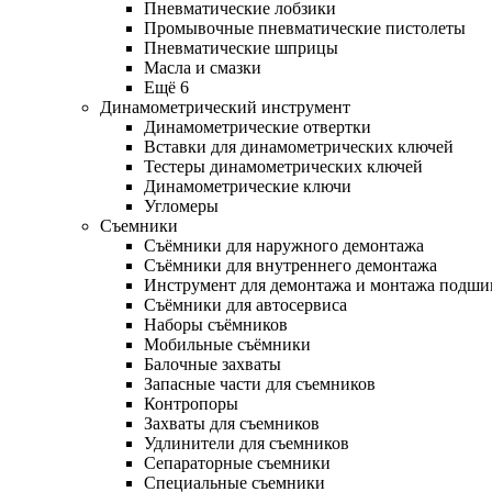
Пневматические лобзики
Промывочные пневматические пистолеты
Пневматические шприцы
Масла и смазки
Ещё 6
Динамометрический инструмент
Динамометрические отвертки
Вставки для динамометрических ключей
Тестеры динамометрических ключей
Динамометрические ключи
Угломеры
Съемники
Съёмники для наружного демонтажа
Съёмники для внутреннего демонтажа
Инструмент для демонтажа и монтажа подш
Съёмники для автосервиса
Наборы съёмников
Мобильные съёмники
Балочные захваты
Запасные части для съемников
Контропоры
Захваты для съемников
Удлинители для съемников
Сепараторные съемники
Специальные съемники