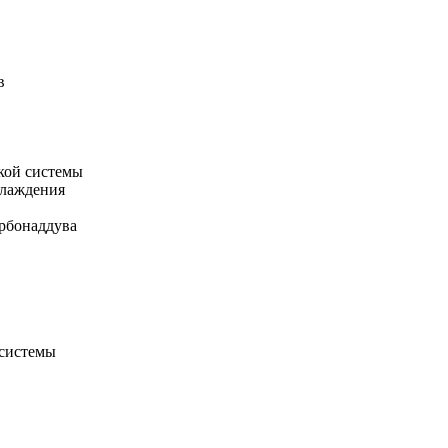
в
кой системы
хлаждения
рбонаддува
 системы