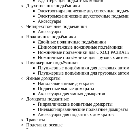
Адаптеры для подкатных колонн
Двухстоечные подъёмники
Электрогидравлические двухстоечные подъе
Электромеханические двухстоечные подъем
Аксессуары
Четырехстоечные подъёмники
Аксессуары
Ножничные подъёмники
Двойные ножничные подъёмники
Шиномонтажные ножничные подъёмники
Ножничные подъёмники для СХОД-РАЗВАЛ
Ножничные подъёмники для грузовых автом
Плунжерные подъёмники
Плунжерные подъёмники для легковых авто
Плунжерные подъёмники для грузовых авто
Ямные домкраты
Напольные ямные домкраты
Подвесные ямные домкраты
Аксессуары для ямных домкратов
Домкраты подкатные
Гидравлические подкатные домкраты
Пневмогидравлические подкатные домкраты
Аксессуары для подкатных домкратов
Траверсы
Подставки осевые