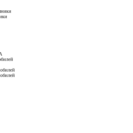
мники
ники
А
обилей
мобилей
мобилей