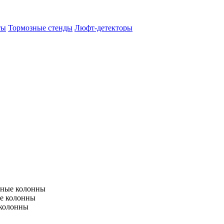
ты
Тормозные стенды
Люфт-детекторы
тные колонны
е колонны
 колонны