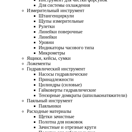
Для системы охлаждения
Измерительный инструмент
Штангенциркули
Щупы измерительные
Рулетки
Линейки поверочные
Линейки
Уровни
Индикаторы часового типа
Микрометры
Ящики, кейсы, сумки
Ложементы
Гидравлический инструмент
Насосы гидравлические
Принадлежности
Цилиндры (силовые)
Гайковерты гидравлические
Тензорные домкраты (шпильконатяжители)
Паяльный инструмент
Паяльники
Расходные материалы
Щетки зачистные
Полотна для ножовок
Зачистные и отрезные круги