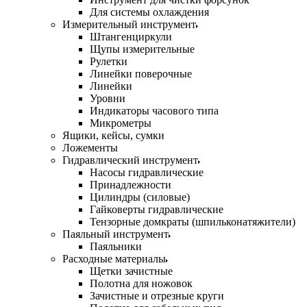
Для системы охлаждения
Измерительный инструмент
Штангенциркули
Щупы измерительные
Рулетки
Линейки поверочные
Линейки
Уровни
Индикаторы часового типа
Микрометры
Ящики, кейсы, сумки
Ложементы
Гидравлический инструмент
Насосы гидравлические
Принадлежности
Цилиндры (силовые)
Гайковерты гидравлические
Тензорные домкраты (шпильконатяжители)
Паяльный инструмент
Паяльники
Расходные материалы
Щетки зачистные
Полотна для ножовок
Зачистные и отрезные круги