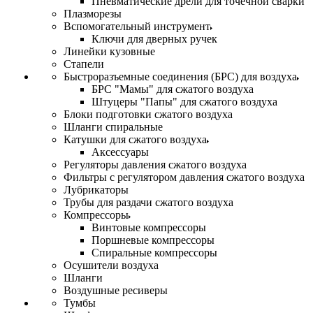
Пневматические дрели для точечной сварки
Плазморезы
Вспомогательный инструмент
Ключи для дверных ручек
Линейки кузовные
Стапели
Быстроразъемные соединения (БРС) для воздуха
БРС "Мамы" для сжатого воздуха
Штуцеры "Папы" для сжатого воздуха
Блоки подготовки сжатого воздуха
Шланги спиральные
Катушки для сжатого воздуха
Аксессуары
Регуляторы давления сжатого воздуха
Фильтры с регулятором давления сжатого воздуха
Лубрикаторы
Трубы для раздачи сжатого воздуха
Компрессоры
Винтовые компрессоры
Поршневые компрессоры
Спиральные компрессоры
Осушители воздуха
Шланги
Воздушные ресиверы
Тумбы