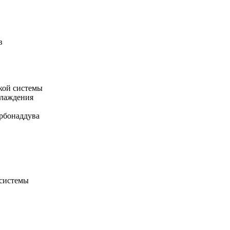
в
кой системы
хлаждения
рбонаддува
 системы