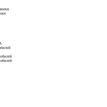
мники
ники
А
обилей
мобилей
мобилей