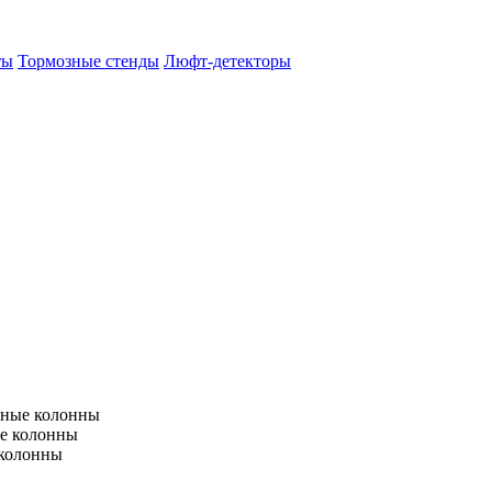
ты
Тормозные стенды
Люфт-детекторы
тные колонны
е колонны
 колонны