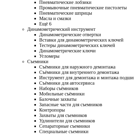
Пневматические лобзики
Промывочные пневматические пистолеты
Пневматические шприцы
Масла и смазки
Ещё 6
Динамометрический инструмент
Динамометрические отвертки
Вставки для динамометрических ключей
Тестеры динамометрических ключей
Динамометрические ключи
Угломеры
Съемники
Съёмники для наружного демонтажа
Съёмники для внутреннего демонтажа
Инструмент для демонтажа и монтажа подш
Съёмники для автосервиса
Наборы съёмников
Мобильные съёмники
Балочные захваты
Запасные части для съемников
Контропоры
Захваты для съемников
Удлинители для съемников
Сепараторные съемники
Специальные съемники