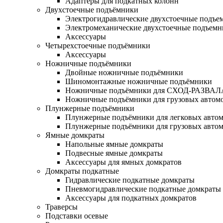
Адаптеры для подкатных колонн
Двухстоечные подъёмники
Электрогидравлические двухстоечные подъе
Электромеханические двухстоечные подъем
Аксессуары
Четырехстоечные подъёмники
Аксессуары
Ножничные подъёмники
Двойные ножничные подъёмники
Шиномонтажные ножничные подъёмники
Ножничные подъёмники для СХОД-РАЗВАЛ
Ножничные подъёмники для грузовых автом
Плунжерные подъёмники
Плунжерные подъёмники для легковых авто
Плунжерные подъёмники для грузовых авто
Ямные домкраты
Напольные ямные домкраты
Подвесные ямные домкраты
Аксессуары для ямных домкратов
Домкраты подкатные
Гидравлические подкатные домкраты
Пневмогидравлические подкатные домкраты
Аксессуары для подкатных домкратов
Траверсы
Подставки осевые