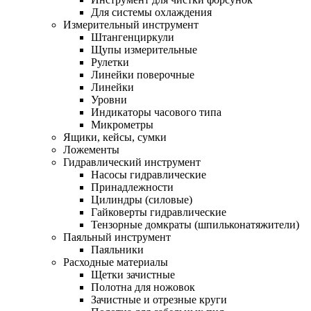
Для системы охлаждения
Измерительный инструмент
Штангенциркули
Щупы измерительные
Рулетки
Линейки поверочные
Линейки
Уровни
Индикаторы часового типа
Микрометры
Ящики, кейсы, сумки
Ложементы
Гидравлический инструмент
Насосы гидравлические
Принадлежности
Цилиндры (силовые)
Гайковерты гидравлические
Тензорные домкраты (шпильконатяжители)
Паяльный инструмент
Паяльники
Расходные материалы
Щетки зачистные
Полотна для ножовок
Зачистные и отрезные круги