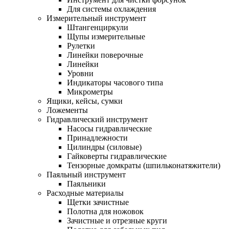
Для системы охлаждения
Измерительный инструмент
Штангенциркули
Щупы измерительные
Рулетки
Линейки поверочные
Линейки
Уровни
Индикаторы часового типа
Микрометры
Ящики, кейсы, сумки
Ложементы
Гидравлический инструмент
Насосы гидравлические
Принадлежности
Цилиндры (силовые)
Гайковерты гидравлические
Тензорные домкраты (шпильконатяжители)
Паяльный инструмент
Паяльники
Расходные материалы
Щетки зачистные
Полотна для ножовок
Зачистные и отрезные круги