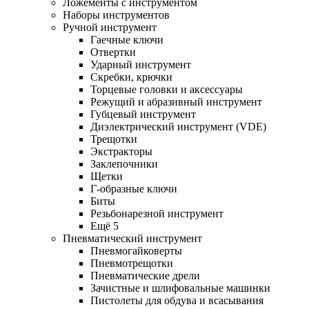
Ложементы с инструментом
Наборы инструментов
Ручной инструмент
Гаечные ключи
Отвертки
Ударный инструмент
Скребки, крючки
Торцевые головки и аксессуары
Режущий и абразивный инструмент
Губцевый инструмент
Диэлектрический инструмент (VDE)
Трещотки
Экстракторы
Заклепочники
Щетки
Г-образные ключи
Биты
Резьбонарезной инструмент
Ещё 5
Пневматический инструмент
Пневмогайковерты
Пневмотрещотки
Пневматические дрели
Зачистные и шлифовальные машинки
Пистолеты для обдува и всасывания