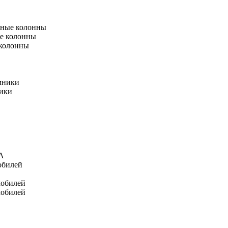
тные колонны
е колонны
 колонны
мники
ники
А
обилей
мобилей
мобилей