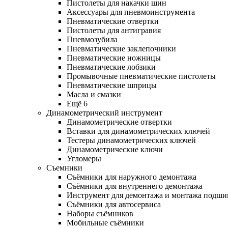
Пистолеты для накачки шин
Аксессуары для пневмоинструмента
Пневматические отвертки
Пистолеты для антигравия
Пневмозубила
Пневматические заклепочники
Пневматические ножницы
Пневматические лобзики
Промывочные пневматические пистолеты
Пневматические шприцы
Масла и смазки
Ещё 6
Динамометрический инструмент
Динамометрические отвертки
Вставки для динамометрических ключей
Тестеры динамометрических ключей
Динамометрические ключи
Угломеры
Съемники
Съёмники для наружного демонтажа
Съёмники для внутреннего демонтажа
Инструмент для демонтажа и монтажа подш
Съёмники для автосервиса
Наборы съёмников
Мобильные съёмники