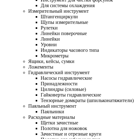
Для системы охлаждения
Измерительный инструмент
Штангенциркули
Щупы измерительные
Рулетки
Линейки поверочные
Линейки
Уровни
Индикаторы часового типа
Микрометры
Ящики, кейсы, сумки
Ложементы
Гидравлический инструмент
Насосы гидравлические
Принадлежности
Цилиндры (силовые)
Гайковерты гидравлические
Тензорные домкраты (шпильконатяжители)
Паяльный инструмент
Паяльники
Расходные материалы
Щетки зачистные
Полотна для ножовок
Зачистные и отрезные круги