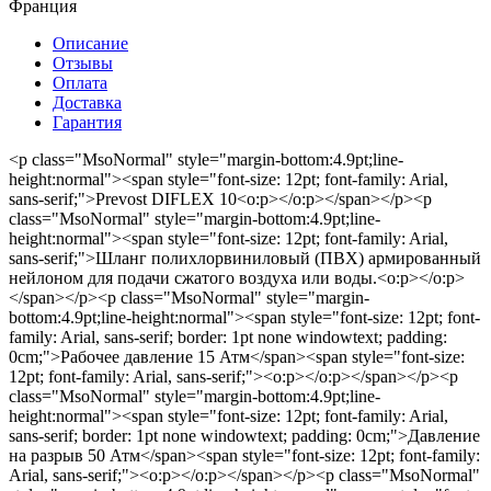
Франция
Описание
Отзывы
Оплата
Доставка
Гарантия
<p class="MsoNormal" style="margin-bottom:4.9pt;line-
height:normal"><span style="font-size: 12pt; font-family: Arial,
sans-serif;">Prevost DIFLEX 10<o:p></o:p></span></p><p
class="MsoNormal" style="margin-bottom:4.9pt;line-
height:normal"><span style="font-size: 12pt; font-family: Arial,
sans-serif;">Шланг полихлорвиниловый (ПВХ) армированный
нейлоном для подачи сжатого воздуха или воды.<o:p></o:p>
</span></p><p class="MsoNormal" style="margin-
bottom:4.9pt;line-height:normal"><span style="font-size: 12pt; font-
family: Arial, sans-serif; border: 1pt none windowtext; padding:
0cm;">Рабочее давление 15 Атм</span><span style="font-size:
12pt; font-family: Arial, sans-serif;"><o:p></o:p></span></p><p
class="MsoNormal" style="margin-bottom:4.9pt;line-
height:normal"><span style="font-size: 12pt; font-family: Arial,
sans-serif; border: 1pt none windowtext; padding: 0cm;">Давление
на разрыв 50 Атм</span><span style="font-size: 12pt; font-family:
Arial, sans-serif;"><o:p></o:p></span></p><p class="MsoNormal"