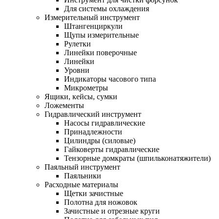
Для системы охлаждения
Измерительный инструмент
Штангенциркули
Щупы измерительные
Рулетки
Линейки поверочные
Линейки
Уровни
Индикаторы часового типа
Микрометры
Ящики, кейсы, сумки
Ложементы
Гидравлический инструмент
Насосы гидравлические
Принадлежности
Цилиндры (силовые)
Гайковерты гидравлические
Тензорные домкраты (шпильконатяжители)
Паяльный инструмент
Паяльники
Расходные материалы
Щетки зачистные
Полотна для ножовок
Зачистные и отрезные круги