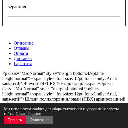
—
Франция
Описание
Отзывы
Оплата
Доставка
Гарантия
<p class="MsoNormal" style="margin-bottom:4.9pt;line-
height:normal"><span style="font-size: 12pt; font-family: Arial,
sans-serif;">Prevost DIFLEX 50<o:p></o:p></span></p><p
class="MsoNormal" style="margin-bottom:4.9pt;line-
height:normal"><span style="font-size: 12pt; font-family: Arial,
sans-serif;">Шланг полихлорвиниловый (ПВХ) армированный
нейлоном для подачи сжатого воздуха или воды.<o:p></o:p>
</span></p><p class="MsoNormal" style="margin-
Мы используем cookies для сбора статистики и улучшения работы
сайта.
Узнать больше
bottom:4.9pt;line-height:normal"><span style="font-size: 12pt; font-
family: Arial, sans-serif; border: 1pt none windowtext; padding:
Принять
Отказаться
0cm;">Рабочее давление 15 Атм</span><span style="font-size: