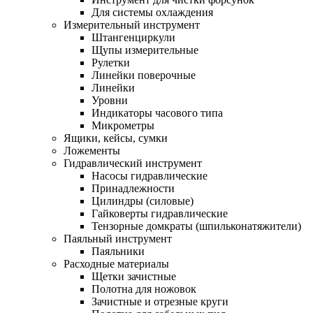
Для системы охлаждения
Измерительный инструмент
Штангенциркули
Щупы измерительные
Рулетки
Линейки поверочные
Линейки
Уровни
Индикаторы часового типа
Микрометры
Ящики, кейсы, сумки
Ложементы
Гидравлический инструмент
Насосы гидравлические
Принадлежности
Цилиндры (силовые)
Гайковерты гидравлические
Тензорные домкраты (шпильконатяжители)
Паяльный инструмент
Паяльники
Расходные материалы
Щетки зачистные
Полотна для ножовок
Зачистные и отрезные круги