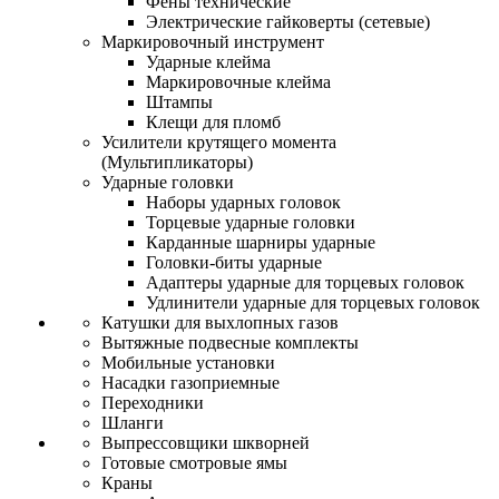
Фены технические
Электрические гайковерты (сетевые)
Маркировочный инструмент
Ударные клейма
Маркировочные клейма
Штампы
Клещи для пломб
Усилители крутящего момента
(Мультипликаторы)
Ударные головки
Наборы ударных головок
Торцевые ударные головки
Карданные шарниры ударные
Головки-биты ударные
Адаптеры ударные для торцевых головок
Удлинители ударные для торцевых головок
Катушки для выхлопных газов
Вытяжные подвесные комплекты
Мобильные установки
Насадки газоприемные
Переходники
Шланги
Выпрессовщики шкворней
Готовые смотровые ямы
Краны