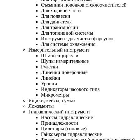
Съемники поводков стеклоочистителей
Для ходовой части
Для подвески
Для двигателя
Для трансмиссии
Для топливной системы
Инструмент для чистки форсунок
Для системы охлаждения
Измерительный инструмент
Штангенциркули
Щупы измерительные
Рулетки
Линейки поверочные
Линейки
Уровни
Индикаторы часового типа
Микрометры
Ящики, кейсы, сумки
Ложементы
Гидравлический инструмент
Насосы гидравлические
Принадлежности
Цилиндры (силовые)
Гайковерты гидравлические
Тензорные домкраты (шпильконатяжители)