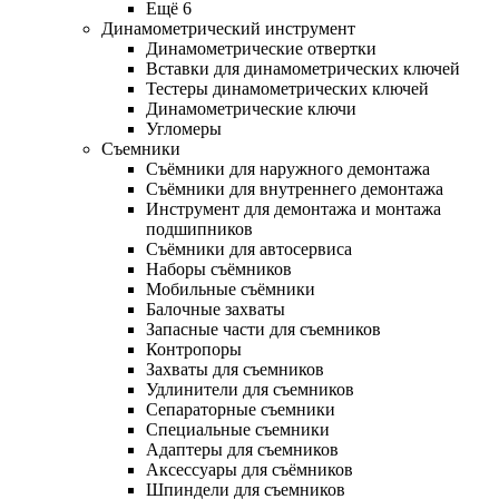
Ещё 6
Динамометрический инструмент
Динамометрические отвертки
Вставки для динамометрических ключей
Тестеры динамометрических ключей
Динамометрические ключи
Угломеры
Съемники
Съёмники для наружного демонтажа
Съёмники для внутреннего демонтажа
Инструмент для демонтажа и монтажа
подшипников
Съёмники для автосервиса
Наборы съёмников
Мобильные съёмники
Балочные захваты
Запасные части для съемников
Контропоры
Захваты для съемников
Удлинители для съемников
Сепараторные съемники
Специальные съемники
Адаптеры для съемников
Аксессуары для съёмников
Шпиндели для съемников