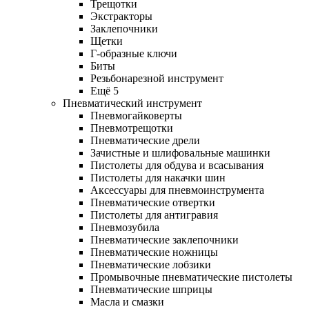
Трещотки
Экстракторы
Заклепочники
Щетки
Г-образные ключи
Биты
Резьбонарезной инструмент
Ещё 5
Пневматический инструмент
Пневмогайковерты
Пневмотрещотки
Пневматические дрели
Зачистные и шлифовальные машинки
Пистолеты для обдува и всасывания
Пистолеты для накачки шин
Аксессуары для пневмоинструмента
Пневматические отвертки
Пистолеты для антигравия
Пневмозубила
Пневматические заклепочники
Пневматические ножницы
Пневматические лобзики
Промывочные пневматические пистолеты
Пневматические шприцы
Масла и смазки