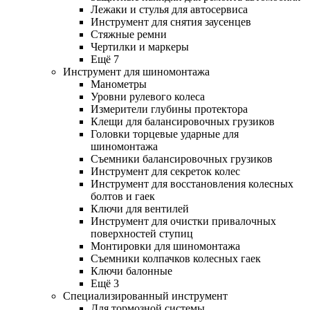
Лежаки и стулья для автосервиса
Инструмент для снятия заусенцев
Стяжные ремни
Чертилки и маркеры
Ещё 7
Инструмент для шиномонтажа
Манометры
Уровни рулевого колеса
Измерители глубины протектора
Клещи для балансировочных грузиков
Головки торцевые ударные для
шиномонтажа
Съемники балансировочных грузиков
Инструмент для секреток колес
Инструмент для восстановления колесных
болтов и гаек
Ключи для вентилей
Инструмент для очистки привалочных
поверхностей ступиц
Монтировки для шиномонтажа
Съемники колпачков колесных гаек
Ключи балонные
Ещё 3
Специализированный инструмент
Для тормозной системы