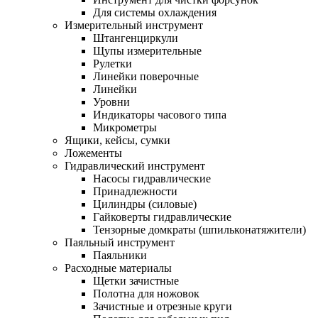
Для системы охлаждения
Измерительный инструмент
Штангенциркули
Щупы измерительные
Рулетки
Линейки поверочные
Линейки
Уровни
Индикаторы часового типа
Микрометры
Ящики, кейсы, сумки
Ложементы
Гидравлический инструмент
Насосы гидравлические
Принадлежности
Цилиндры (силовые)
Гайковерты гидравлические
Тензорные домкраты (шпильконатяжители)
Паяльный инструмент
Паяльники
Расходные материалы
Щетки зачистные
Полотна для ножовок
Зачистные и отрезные круги