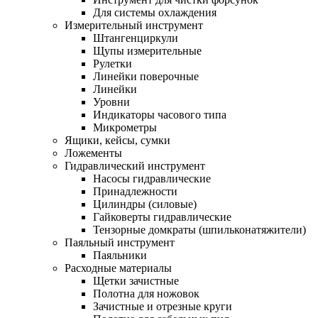
Для системы охлаждения
Измерительный инструмент
Штангенциркули
Щупы измерительные
Рулетки
Линейки поверочные
Линейки
Уровни
Индикаторы часового типа
Микрометры
Ящики, кейсы, сумки
Ложементы
Гидравлический инструмент
Насосы гидравлические
Принадлежности
Цилиндры (силовые)
Гайковерты гидравлические
Тензорные домкраты (шпильконатяжители)
Паяльный инструмент
Паяльники
Расходные материалы
Щетки зачистные
Полотна для ножовок
Зачистные и отрезные круги