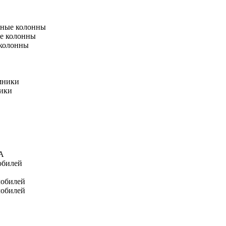
тные колонны
е колонны
 колонны
мники
ники
А
обилей
мобилей
мобилей