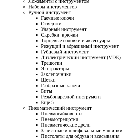
Ложементы с инструментом
Наборы инструментов
Ручной инструмент
Гаечные ключи
Отвертки
Ударный инструмент
Скребки, крючки
Торцевые головки и аксессуары
Режущий и абразивный инструмент
Губцевый инструмент
Диэлектрический инструмент (VDE)
Трещотки
Экстракторы
Заклепочники
Щетки
Г-образные ключи
Биты
Резьбонарезной инструмент
Ещё 5
Пневматический инструмент
Пневмогайковерты
Пневмотрещотки
Пневматические дрели
Зачистные и шлифовальные машинки
Пистолеты для обдува и всасывания