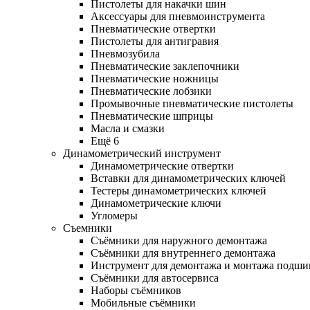
Пистолеты для накачки шин
Аксессуары для пневмоинструмента
Пневматические отвертки
Пистолеты для антигравия
Пневмозубила
Пневматические заклепочники
Пневматические ножницы
Пневматические лобзики
Промывочные пневматические пистолеты
Пневматические шприцы
Масла и смазки
Ещё 6
Динамометрический инструмент
Динамометрические отвертки
Вставки для динамометрических ключей
Тестеры динамометрических ключей
Динамометрические ключи
Угломеры
Съемники
Съёмники для наружного демонтажа
Съёмники для внутреннего демонтажа
Инструмент для демонтажа и монтажа подш
Съёмники для автосервиса
Наборы съёмников
Мобильные съёмники