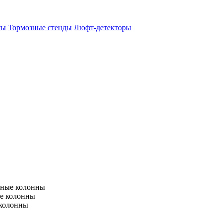
ты
Тормозные стенды
Люфт-детекторы
тные колонны
е колонны
 колонны