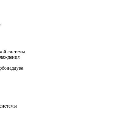
в
кой системы
хлаждения
рбонаддува
 системы