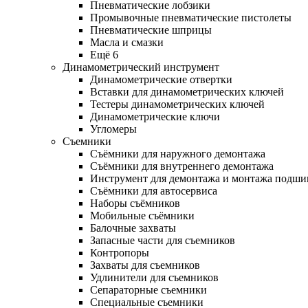
Пневматические лобзики
Промывочные пневматические пистолеты
Пневматические шприцы
Масла и смазки
Ещё 6
Динамометрический инструмент
Динамометрические отвертки
Вставки для динамометрических ключей
Тестеры динамометрических ключей
Динамометрические ключи
Угломеры
Съемники
Съёмники для наружного демонтажа
Съёмники для внутреннего демонтажа
Инструмент для демонтажа и монтажа подш
Съёмники для автосервиса
Наборы съёмников
Мобильные съёмники
Балочные захваты
Запасные части для съемников
Контропоры
Захваты для съемников
Удлинители для съемников
Сепараторные съемники
Специальные съемники