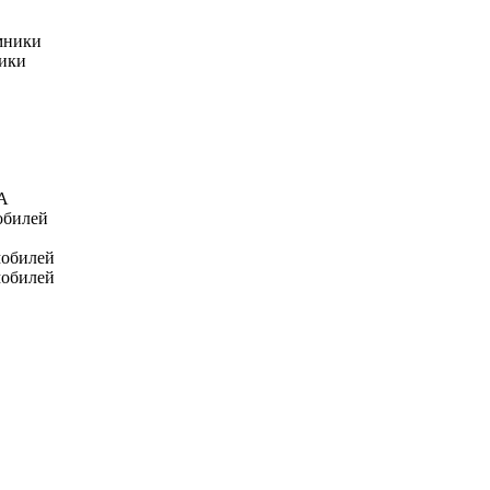
мники
ники
А
обилей
мобилей
мобилей