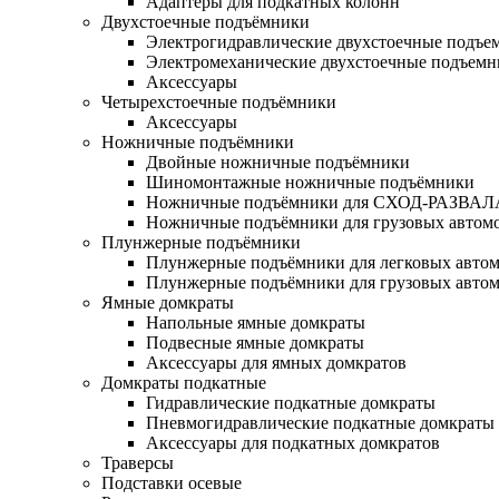
Адаптеры для подкатных колонн
Двухстоечные подъёмники
Электрогидравлические двухстоечные подъе
Электромеханические двухстоечные подъем
Аксессуары
Четырехстоечные подъёмники
Аксессуары
Ножничные подъёмники
Двойные ножничные подъёмники
Шиномонтажные ножничные подъёмники
Ножничные подъёмники для СХОД-РАЗВАЛ
Ножничные подъёмники для грузовых автом
Плунжерные подъёмники
Плунжерные подъёмники для легковых авто
Плунжерные подъёмники для грузовых авто
Ямные домкраты
Напольные ямные домкраты
Подвесные ямные домкраты
Аксессуары для ямных домкратов
Домкраты подкатные
Гидравлические подкатные домкраты
Пневмогидравлические подкатные домкраты
Аксессуары для подкатных домкратов
Траверсы
Подставки осевые