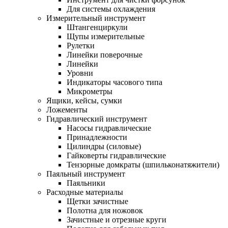
Для системы охлаждения
Измерительный инструмент
Штангенциркули
Щупы измерительные
Рулетки
Линейки поверочные
Линейки
Уровни
Индикаторы часового типа
Микрометры
Ящики, кейсы, сумки
Ложементы
Гидравлический инструмент
Насосы гидравлические
Принадлежности
Цилиндры (силовые)
Гайковерты гидравлические
Тензорные домкраты (шпильконатяжители)
Паяльный инструмент
Паяльники
Расходные материалы
Щетки зачистные
Полотна для ножовок
Зачистные и отрезные круги