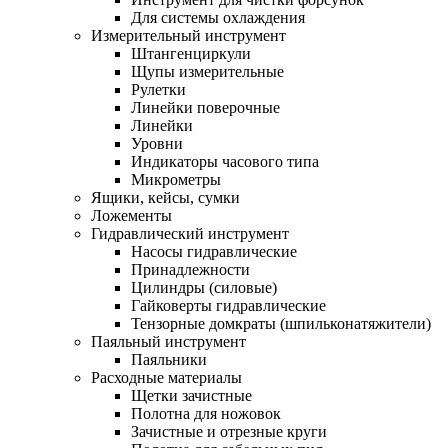
Для системы охлаждения
Измерительный инструмент
Штангенциркули
Щупы измерительные
Рулетки
Линейки поверочные
Линейки
Уровни
Индикаторы часового типа
Микрометры
Ящики, кейсы, сумки
Ложементы
Гидравлический инструмент
Насосы гидравлические
Принадлежности
Цилиндры (силовые)
Гайковерты гидравлические
Тензорные домкраты (шпильконатяжители)
Паяльный инструмент
Паяльники
Расходные материалы
Щетки зачистные
Полотна для ножовок
Зачистные и отрезные круги