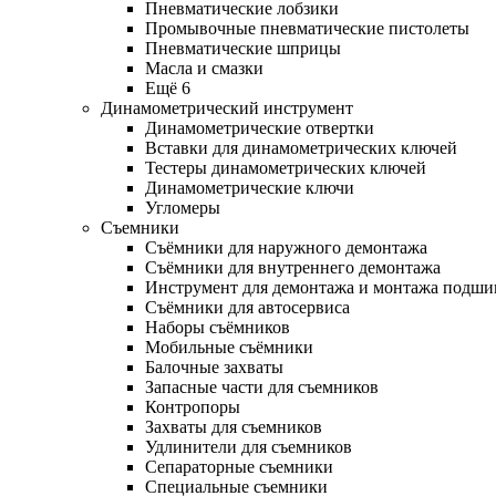
Пневматические лобзики
Промывочные пневматические пистолеты
Пневматические шприцы
Масла и смазки
Ещё 6
Динамометрический инструмент
Динамометрические отвертки
Вставки для динамометрических ключей
Тестеры динамометрических ключей
Динамометрические ключи
Угломеры
Съемники
Съёмники для наружного демонтажа
Съёмники для внутреннего демонтажа
Инструмент для демонтажа и монтажа подш
Съёмники для автосервиса
Наборы съёмников
Мобильные съёмники
Балочные захваты
Запасные части для съемников
Контропоры
Захваты для съемников
Удлинители для съемников
Сепараторные съемники
Специальные съемники