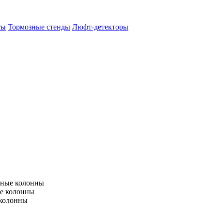
ты
Тормозные стенды
Люфт-детекторы
тные колонны
е колонны
 колонны