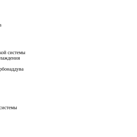
в
кой системы
хлаждения
рбонаддува
 системы