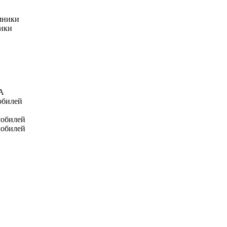
мники
ники
А
обилей
мобилей
мобилей