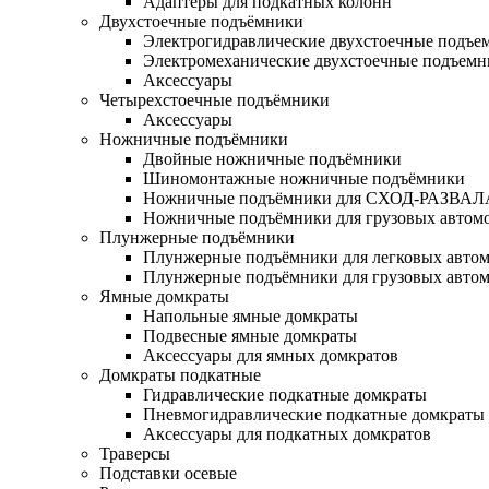
Адаптеры для подкатных колонн
Двухстоечные подъёмники
Электрогидравлические двухстоечные подъе
Электромеханические двухстоечные подъем
Аксессуары
Четырехстоечные подъёмники
Аксессуары
Ножничные подъёмники
Двойные ножничные подъёмники
Шиномонтажные ножничные подъёмники
Ножничные подъёмники для СХОД-РАЗВАЛ
Ножничные подъёмники для грузовых автом
Плунжерные подъёмники
Плунжерные подъёмники для легковых авто
Плунжерные подъёмники для грузовых авто
Ямные домкраты
Напольные ямные домкраты
Подвесные ямные домкраты
Аксессуары для ямных домкратов
Домкраты подкатные
Гидравлические подкатные домкраты
Пневмогидравлические подкатные домкраты
Аксессуары для подкатных домкратов
Траверсы
Подставки осевые