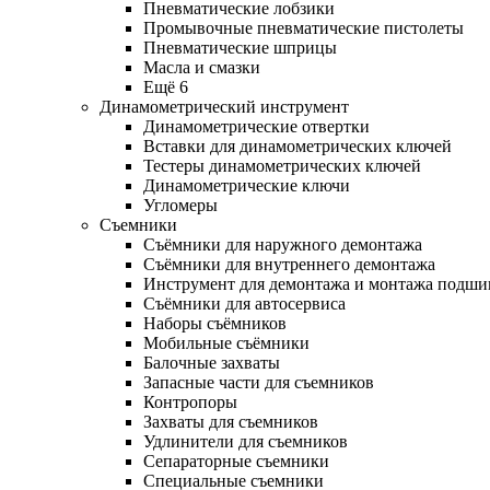
Пневматические лобзики
Промывочные пневматические пистолеты
Пневматические шприцы
Масла и смазки
Ещё 6
Динамометрический инструмент
Динамометрические отвертки
Вставки для динамометрических ключей
Тестеры динамометрических ключей
Динамометрические ключи
Угломеры
Съемники
Съёмники для наружного демонтажа
Съёмники для внутреннего демонтажа
Инструмент для демонтажа и монтажа подш
Съёмники для автосервиса
Наборы съёмников
Мобильные съёмники
Балочные захваты
Запасные части для съемников
Контропоры
Захваты для съемников
Удлинители для съемников
Сепараторные съемники
Специальные съемники