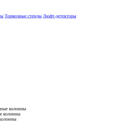
ты
Тормозные стенды
Люфт-детекторы
тные колонны
е колонны
 колонны