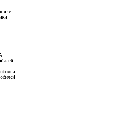
мники
ники
А
обилей
мобилей
мобилей