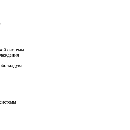
в
кой системы
хлаждения
рбонаддува
 системы