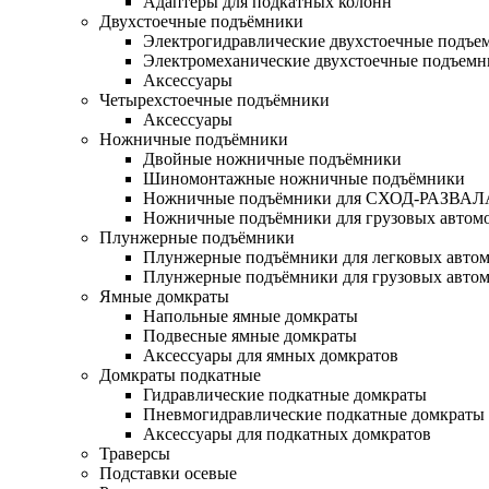
Адаптеры для подкатных колонн
Двухстоечные подъёмники
Электрогидравлические двухстоечные подъе
Электромеханические двухстоечные подъем
Аксессуары
Четырехстоечные подъёмники
Аксессуары
Ножничные подъёмники
Двойные ножничные подъёмники
Шиномонтажные ножничные подъёмники
Ножничные подъёмники для СХОД-РАЗВАЛ
Ножничные подъёмники для грузовых автом
Плунжерные подъёмники
Плунжерные подъёмники для легковых авто
Плунжерные подъёмники для грузовых авто
Ямные домкраты
Напольные ямные домкраты
Подвесные ямные домкраты
Аксессуары для ямных домкратов
Домкраты подкатные
Гидравлические подкатные домкраты
Пневмогидравлические подкатные домкраты
Аксессуары для подкатных домкратов
Траверсы
Подставки осевые