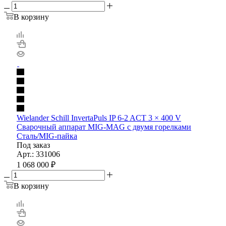
В корзину
Wielander Schill InvertaPuls IP 6-2 ACT 3 × 400 V
Сварочный аппарат MIG-MAG с двумя горелками
Сталь/MIG-пайка
Под заказ
Арт.: 331006
1 068 000
₽
В корзину