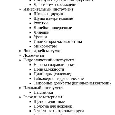
Для системы охлаждения
Измерительный инструмент
Штангенциркули
Щупы измерительные
Рулетки
Линейки поверочные
Линейки
Уровни
Индикаторы часового типа
Микрометры
Ящики, кейсы, сумки
Ложементы
Гидравлический инструмент
Насосы гидравлические
Принадлежности
Цилиндры (силовые)
Гайковерты гидравлические
Тензорные домкраты (шпильконатяжители)
Паяльный инструмент
Паяльники
Расходные материалы
Щетки зачистные
Полотна для ножовок
Зачистные и отрезные круги