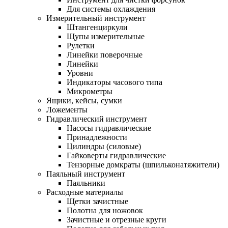
Для системы охлаждения
Измерительный инструмент
Штангенциркули
Щупы измерительные
Рулетки
Линейки поверочные
Линейки
Уровни
Индикаторы часового типа
Микрометры
Ящики, кейсы, сумки
Ложементы
Гидравлический инструмент
Насосы гидравлические
Принадлежности
Цилиндры (силовые)
Гайковерты гидравлические
Тензорные домкраты (шпильконатяжители)
Паяльный инструмент
Паяльники
Расходные материалы
Щетки зачистные
Полотна для ножовок
Зачистные и отрезные круги