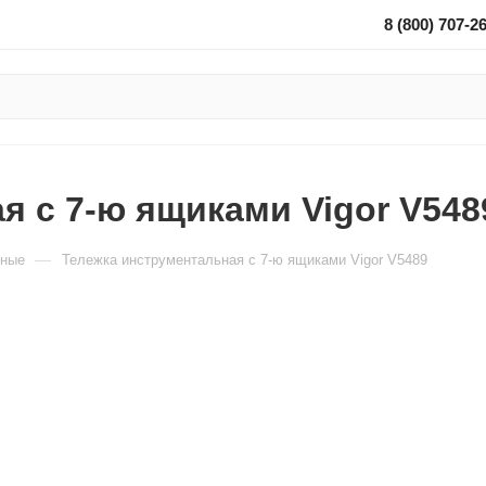
8 (800) 707-2
я с 7-ю ящиками Vigor V548
—
ьные
Тележка инструментальная с 7-ю ящиками Vigor V5489