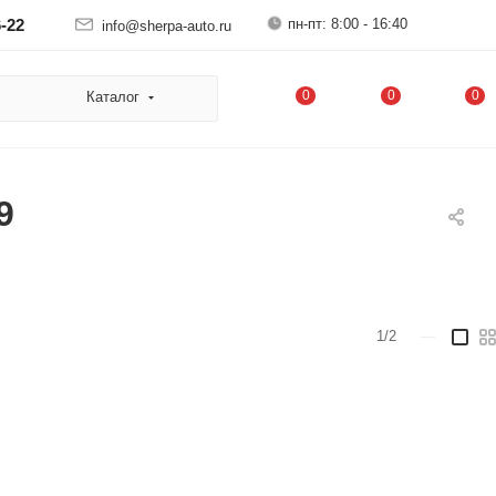
пн-пт: 8:00 - 16:40
6-22
info@sherpa-auto.ru
0
0
0
Каталог
9
1/2
—