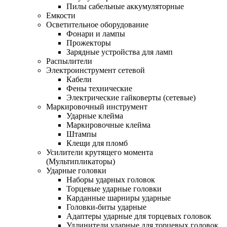
Пилы сабельные аккумуляторные
Емкости
Осветительное оборудование
Фонари и лампы
Прожекторы
Зарядные устройства для ламп
Распылители
Электроинструмент сетевой
Кабели
Фены технические
Электрические гайковерты (сетевые)
Маркировочный инструмент
Ударные клейма
Маркировочные клейма
Штампы
Клещи для пломб
Усилители крутящего момента
(Мультипликаторы)
Ударные головки
Наборы ударных головок
Торцевые ударные головки
Карданные шарниры ударные
Головки-биты ударные
Адаптеры ударные для торцевых головок
Удлинители ударные для торцевых головок