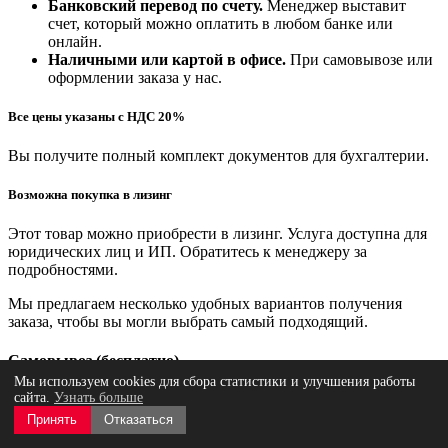
Банковский перевод по счету.
Менеджер выставит
счет, который можно оплатить в любом банке или
онлайн.
Наличными или картой в офисе.
При самовывозе или
оформлении заказа у нас.
Все цены указаны с НДС 20%
Вы получите полный комплект документов для бухгалтерии.
Возможна покупка в лизинг
Этот товар можно приобрести в лизинг. Услуга доступна для
юридических лиц и ИП. Обратитесь к менеджеру за
подробностями.
Мы предлагаем несколько удобных вариантов получения
заказа, чтобы вы могли выбрать самый подходящий.
Самовывоз (бесплатно)
Мы используем cookies для сбора статистики и улучшения работы
сайта.
Узнать больше
Вы можете забрать заказ с одной из наших площадок,
предварительно согласовав время с менеджером.
Принять
Отказаться