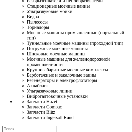
Разбрызгиватели и пенообразователи
Стационарные моечные ванны
Ультразвуковые мойки
Ведра
Пылесосы
Торнадоры
Моечные машины промышленные (портальный
тип)
Туннельные моечные машины (проходной тип)
Погружные моечные машины
Шнековые моечные машины
Моечные машины для железнодорожной
промышленности
Крупногабаритные моечные комплексы
Барботажные и закалочные ванны
Регенераторы и электрофлотаторы
Аквабласт
Ультразвуковые линии
Виброгалтовочные установки
Запчасти Hazet
Запчасти Compac
Запчасти Blitz
Запчасти Ingersoll Rand