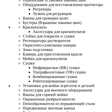
Переносные установки накачки шин
Оборудование для восстановления протектора
Регруверы
Лезвия для регруверов
Ванны для проверки колес
Бустеры (Взрывные накачки шин)
Краскопульты
Аксессуары для краскопультов
Стойки для покраски и сушки
Регенераторы растворителя
Окрасочно-сушильные камеры
Зоны подготовки
Камеры для приготовления красок
Мойки для краскопультов
Сушки
Инфракрасные (ИК) сушки
Ультрафиолетовые (УФ) сушки
Комбинированные сушки
Роботизированные сушки
Установки для мойки агрегатов и деталей
Аксессуары для моечного оборудования
Ванны для горячей мойки
Окрашенные разбрызгиватели
Пенообразователи из нержавеющей стали
Передвижные моечные ванны