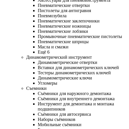
Аксессуары для пневмоинструмента
Пневматические отвертки
Пистолеты для антигравия
Пневмозубила
Пневматические заклепочники
Пневматические ножницы
Пневматические лобзики
Промывочные пневматические пистолеты
Пневматические шприцы
Масла и смазки
Ещё 6
Динамометрический инструмент
Динамометрические отвертки
Вставки для динамометрических ключей
Тестеры динамометрических ключей
Динамометрические ключи
Угломеры
Съемники
Съёмники для наружного демонтажа
Съёмники для внутреннего демонтажа
Инструмент для демонтажа и монтажа
подшипников
Съёмники для автосервиса
Наборы съёмников
Мобильные съёмники