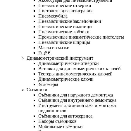
Аксессуары для пневмоинструмента
Пневматические отвертки
Пистолеты для антигравия
Пневмозубила
Пневматические заклепочники
Пневматические ножницы
Пневматические лобзики
Промывочные пневматические пистолеты
Пневматические шприцы
Масла и смазки
Ещё 6
Динамометрический инструмент
Динамометрические отвертки
Вставки для динамометрических ключей
Тестеры динамометрических ключей
Динамометрические ключи
Угломеры
Съемники
Съёмники для наружного демонтажа
Съёмники для внутреннего демонтажа
Инструмент для демонтажа и монтажа
подшипников
Съёмники для автосервиса
Наборы съёмников
Мобильные съёмники