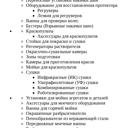
Переносные установки накачки шин
Оборудование для восстановления протектора
Регруверы
Лезвия для регруверов
Ванны для проверки колес
Бустеры (Взрывные накачки шин)
Краскопульты
Аксессуары для краскопультов
Стойки для покраски и сушки
Регенераторы растворителя
Окрасочно-сушильные камеры
Зоны подготовки
Камеры для приготовления красок
Мойки для краскопультов
Сушки
Инфракрасные (ИК) сушки
Ультрафиолетовые (УФ) сушки
Комбинированные сушки
Роботизированные сушки
Установки для мойки агрегатов и деталей
Аксессуары для моечного оборудования
Ванны для горячей мойки
Окрашенные разбрызгиватели
Пенообразователи из нержавеющей стали
Передвижные моечные ванны