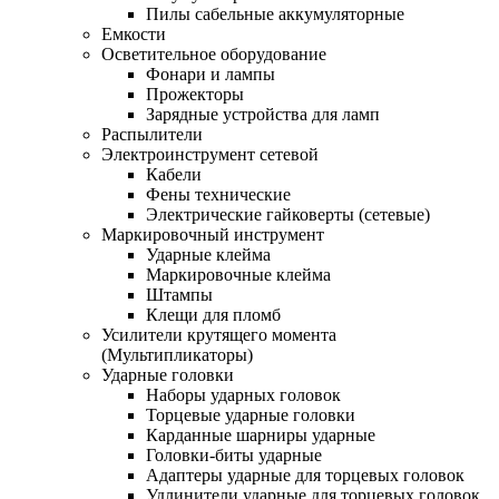
Пилы сабельные аккумуляторные
Емкости
Осветительное оборудование
Фонари и лампы
Прожекторы
Зарядные устройства для ламп
Распылители
Электроинструмент сетевой
Кабели
Фены технические
Электрические гайковерты (сетевые)
Маркировочный инструмент
Ударные клейма
Маркировочные клейма
Штампы
Клещи для пломб
Усилители крутящего момента
(Мультипликаторы)
Ударные головки
Наборы ударных головок
Торцевые ударные головки
Карданные шарниры ударные
Головки-биты ударные
Адаптеры ударные для торцевых головок
Удлинители ударные для торцевых головок