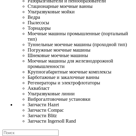
Разбрызгиватели и пенообразователи
Стационарные моечные ванны
Ультразвуковые мойки
Ведра
Пылесосы
Торнадоры
Моечные машины промышленные (портальный
тип)
Туннельные моечные машины (проходной тип)
Погружные моечные машины
Шнековые моечные машины
Моечные машины для железнодорожной
промышленности
Крупногабаритные моечные комплексы
Барботажные и закалочные ванны
Регенераторы и электрофлотаторы
Аквабласт
Ультразвуковые линии
Виброгалтовочные установки
Запчасти Hazet
Запчасти Compac
Запчасти Blitz
Запчасти Ingersoll Rand