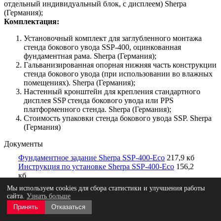
отдельный индивидуальный блок, с дисплеем) Sherpa
(Германия);
Комплектация:
Установочный комплект для заглубленного монтажа
стенда бокового увода SSP-400, оцинкованная
фундаментная рама. Sherpa (Германия);
Гальванизированная опорная нижняя часть конструкции
стенда бокового увода (при использовании во влажных
помещениях). Sherpa (Германия);
Настенный кронштейн для крепления стандартного
дисплея SSP стенда бокового увода или PPS
платформенного стенда. Sherpa (Германия);
Стоимость упаковки стенда бокового увода SSP. Sherpa
(Германия)
Документы
Фундаментное задание Sherpa SSP-400-Eco
217,9 кб
Инструкция по установке Sherpa SSP-400-Eco
156,2
кб
Мы используем cookies для сбора статистики и улучшения работы
сайта.
Узнать больше
Галерея
1/0
—
Принять
Отказаться