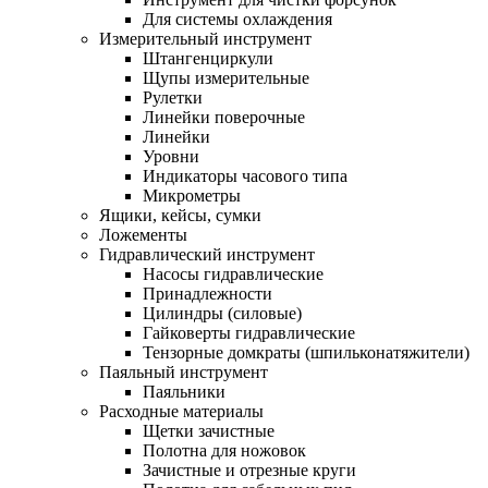
Для системы охлаждения
Измерительный инструмент
Штангенциркули
Щупы измерительные
Рулетки
Линейки поверочные
Линейки
Уровни
Индикаторы часового типа
Микрометры
Ящики, кейсы, сумки
Ложементы
Гидравлический инструмент
Насосы гидравлические
Принадлежности
Цилиндры (силовые)
Гайковерты гидравлические
Тензорные домкраты (шпильконатяжители)
Паяльный инструмент
Паяльники
Расходные материалы
Щетки зачистные
Полотна для ножовок
Зачистные и отрезные круги