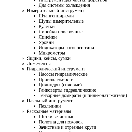
Для системы охлаждения
Измерительный инструмент
Штангенциркули
Щупы измерительные
Рулетки
Линейки поверочные
Линейки
Уровни
Индикаторы часового типа
Микрометры
Ящики, кейсы, сумки
Ложементы
Гидравлический инструмент
Насосы гидравлические
Принадлежности
Цилиндры (силовые)
Гайковерты гидравлические
Тензорные домкраты (шпильконатяжители)
Паяльный инструмент
Паяльники
Расходные материалы
Щетки зачистные
Полотна для ножовок
Зачистные и отрезные круги