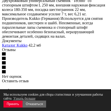
Двухрожковый универсальный съемник "Techno" со
стопорным штифтом L 250 мм, внешняя наружная фиксация
колеса 180-350 мм, посадка шестигранник 22 мм,
максимальное создаваемое усилие 7 т, вес 6,21 кг.
Производитель Kukko (Германия) Используется для снятия
подшипников, шестерен и шайб. Неизменные, всегда
параллельные лапы съемника и стопорный штифт
обеспечивают особенно безопасный, неразрушающий
демонтаж деталей, сидящих на валах.
Документы
Каталог Kukko
42,2 мб
Отзывы
Нет оценок
Оставить отзыв
Мы используем cookies для сбора статистики и улучшения работы
Загрузка отзывов...
сайта.
Узнать больше
Принять
Отказаться