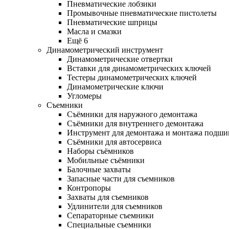
Пневматические лобзики
Промывочные пневматические пистолеты
Пневматические шприцы
Масла и смазки
Ещё 6
Динамометрический инструмент
Динамометрические отвертки
Вставки для динамометрических ключей
Тестеры динамометрических ключей
Динамометрические ключи
Угломеры
Съемники
Съёмники для наружного демонтажа
Съёмники для внутреннего демонтажа
Инструмент для демонтажа и монтажа подш
Съёмники для автосервиса
Наборы съёмников
Мобильные съёмники
Балочные захваты
Запасные части для съемников
Контропоры
Захваты для съемников
Удлинители для съемников
Сепараторные съемники
Специальные съемники