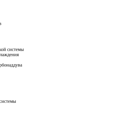
в
кой системы
хлаждения
рбонаддува
 системы