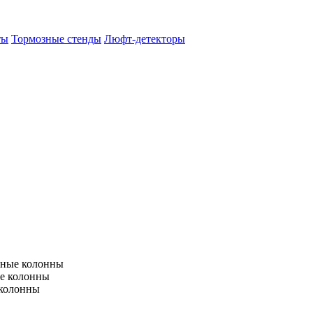
ты
Тормозные стенды
Люфт-детекторы
тные колонны
е колонны
 колонны