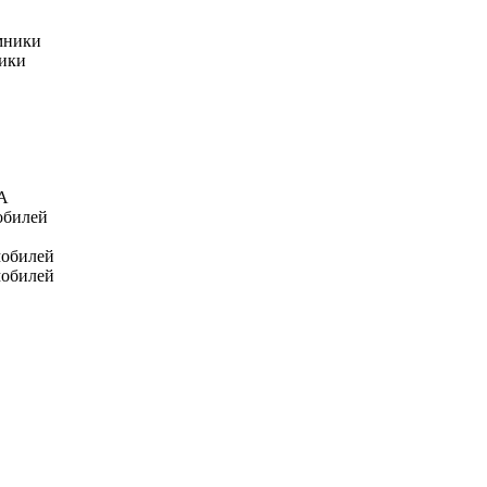
мники
ники
А
обилей
мобилей
мобилей