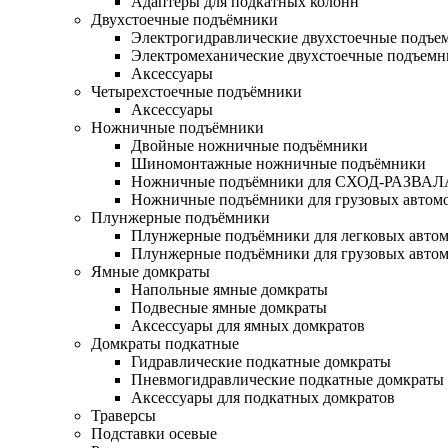
Адаптеры для подкатных колонн
Двухстоечные подъёмники
Электрогидравлические двухстоечные подъе
Электромеханические двухстоечные подъем
Аксессуары
Четырехстоечные подъёмники
Аксессуары
Ножничные подъёмники
Двойные ножничные подъёмники
Шиномонтажные ножничные подъёмники
Ножничные подъёмники для СХОД-РАЗВАЛ
Ножничные подъёмники для грузовых автом
Плунжерные подъёмники
Плунжерные подъёмники для легковых авто
Плунжерные подъёмники для грузовых авто
Ямные домкраты
Напольные ямные домкраты
Подвесные ямные домкраты
Аксессуары для ямных домкратов
Домкраты подкатные
Гидравлические подкатные домкраты
Пневмогидравлические подкатные домкраты
Аксессуары для подкатных домкратов
Траверсы
Подставки осевые