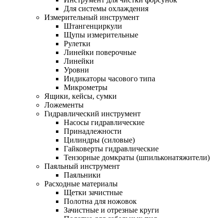
Для системы охлаждения
Измерительный инструмент
Штангенциркули
Щупы измерительные
Рулетки
Линейки поверочные
Линейки
Уровни
Индикаторы часового типа
Микрометры
Ящики, кейсы, сумки
Ложементы
Гидравлический инструмент
Насосы гидравлические
Принадлежности
Цилиндры (силовые)
Гайковерты гидравлические
Тензорные домкраты (шпильконатяжители)
Паяльный инструмент
Паяльники
Расходные материалы
Щетки зачистные
Полотна для ножовок
Зачистные и отрезные круги