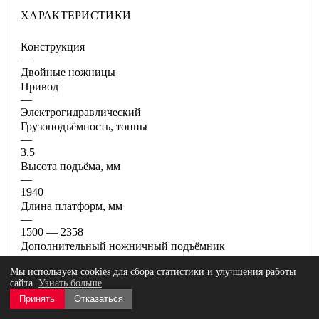
ХАРАКТЕРИСТИКИ
Конструкция
—
Двойные ножницы
Привод
—
Электрогидравлический
Грузоподъёмность, тонны
—
3.5
Высота подъёма, мм
—
1940
Длина платформ, мм
—
1500 — 2358
Дополнительный ножничный подъёмник
—
Нет
Мы используем cookies для сбора статистики и улучшения работы
сайта.
Узнать больше
Все характеристики
Принять
Отказаться