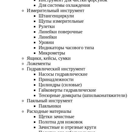
Для системы охлаждения
Измерительный инструмент
Штангенциркули
Щупы измерительные
Рулетки
Линейки поверочные
Линейки
Уровни
Индикаторы часового типа
Микрометры
Ящики, кейсы, сумки
Ложементы
Гидравлический инструмент
Насосы гидравлические
Принадлежности
Цилиндры (силовые)
Гайковерты гидравлические
Тензорные домкраты (шпильконатяжители)
Паяльный инструмент
Паяльники
Расходные материалы
Щетки зачистные
Полотна для ножовок
Зачистные и отрезные круги