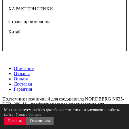
ХАРАКТЕРИСТИКИ
Страна производства
—
Китай
Описание
Отзывы
Оплата
Доставка
Гарантия
Подъемник ножничный для сход-развала NORDBERG N635-
5,5B_380_H – профессиональное оборудование для
обслуживания легкового и грузового транспорта в
Мы используем cookies для сбора статистики и улучшения работы
автосервисных мастерских и СТО.
сайта.
Узнать больше
Принять
Отказаться
ФУНКЦИОНАЛ