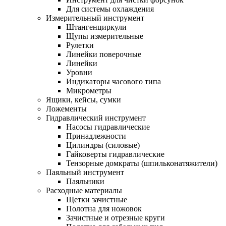
Для системы охлаждения
Измерительный инструмент
Штангенциркули
Щупы измерительные
Рулетки
Линейки поверочные
Линейки
Уровни
Индикаторы часового типа
Микрометры
Ящики, кейсы, сумки
Ложементы
Гидравлический инструмент
Насосы гидравлические
Принадлежности
Цилиндры (силовые)
Гайковерты гидравлические
Тензорные домкраты (шпильконатяжители)
Паяльный инструмент
Паяльники
Расходные материалы
Щетки зачистные
Полотна для ножовок
Зачистные и отрезные круги