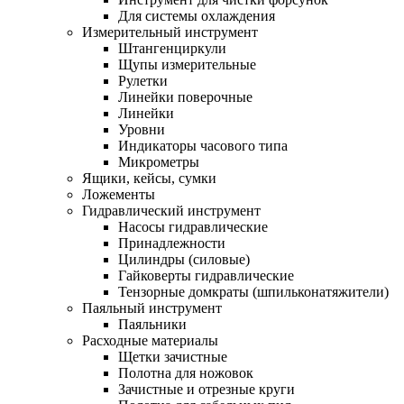
Для системы охлаждения
Измерительный инструмент
Штангенциркули
Щупы измерительные
Рулетки
Линейки поверочные
Линейки
Уровни
Индикаторы часового типа
Микрометры
Ящики, кейсы, сумки
Ложементы
Гидравлический инструмент
Насосы гидравлические
Принадлежности
Цилиндры (силовые)
Гайковерты гидравлические
Тензорные домкраты (шпильконатяжители)
Паяльный инструмент
Паяльники
Расходные материалы
Щетки зачистные
Полотна для ножовок
Зачистные и отрезные круги