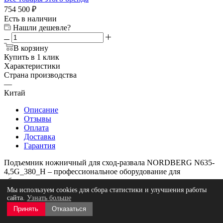
754 500
₽
Есть в наличии
Нашли дешевле?
В корзину
Купить в 1 клик
Характеристики
Страна производства
—
Китай
Описание
Отзывы
Оплата
Доставка
Гарантия
Подъемник ножничный для сход-развала NORDBERG N635-
4,5G_380_H – профессиональное оборудование для
обслуживания легкового и грузового транспорта в
автосервисных мастерских и СТО.
Мы используем cookies для сбора статистики и улучшения работы
сайта.
Узнать больше
ФУНКЦИОНАЛ
Принять
Отказаться