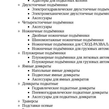
Адаптеры для подкатных колонн
Двухстоечные подъёмники
Электрогидравлические двухстоечные подъе
Электромеханические двухстоечные подъем
Аксессуары
Четырехстоечные подъёмники
Аксессуары
Ножничные подъёмники
Двойные ножничные подъёмники
Шиномонтажные ножничные подъёмники
Ножничные подъёмники для СХОД-РАЗВАЛ
Ножничные подъёмники для грузовых автом
Плунжерные подъёмники
Плунжерные подъёмники для легковых авто
Плунжерные подъёмники для грузовых авто
Ямные домкраты
Напольные ямные домкраты
Подвесные ямные домкраты
Аксессуары для ямных домкратов
Домкраты подкатные
Гидравлические подкатные домкраты
Пневмогидравлические подкатные домкраты
Аксессуары для подкатных домкратов
Траверсы
Подставки осевые