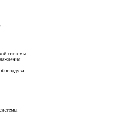
в
кой системы
хлаждения
рбонаддува
 системы