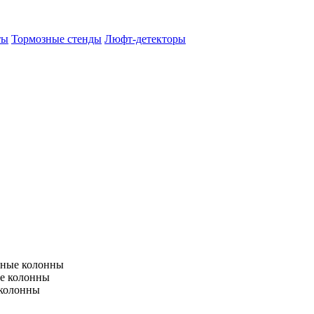
ты
Тормозные стенды
Люфт-детекторы
тные колонны
е колонны
 колонны