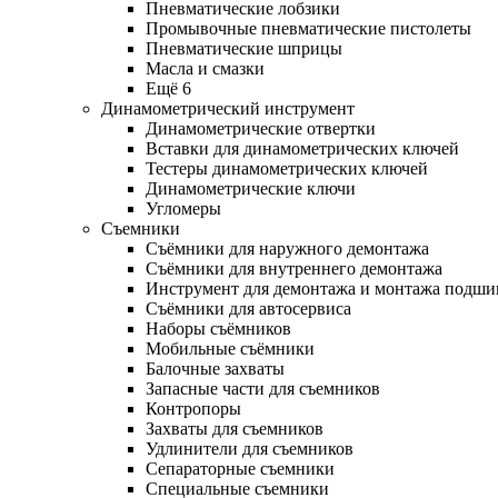
Пневматические лобзики
Промывочные пневматические пистолеты
Пневматические шприцы
Масла и смазки
Ещё 6
Динамометрический инструмент
Динамометрические отвертки
Вставки для динамометрических ключей
Тестеры динамометрических ключей
Динамометрические ключи
Угломеры
Съемники
Съёмники для наружного демонтажа
Съёмники для внутреннего демонтажа
Инструмент для демонтажа и монтажа подш
Съёмники для автосервиса
Наборы съёмников
Мобильные съёмники
Балочные захваты
Запасные части для съемников
Контропоры
Захваты для съемников
Удлинители для съемников
Сепараторные съемники
Специальные съемники