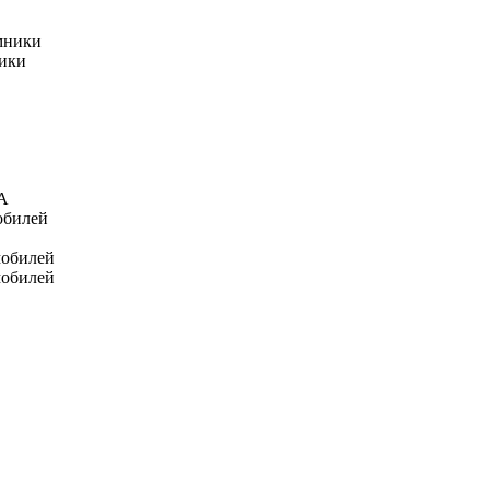
мники
ники
А
обилей
мобилей
мобилей