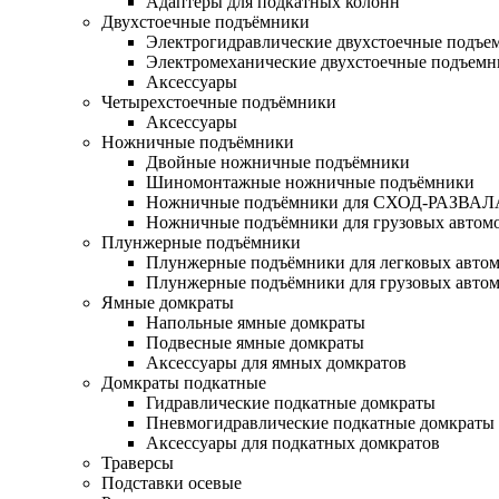
Адаптеры для подкатных колонн
Двухстоечные подъёмники
Электрогидравлические двухстоечные подъе
Электромеханические двухстоечные подъем
Аксессуары
Четырехстоечные подъёмники
Аксессуары
Ножничные подъёмники
Двойные ножничные подъёмники
Шиномонтажные ножничные подъёмники
Ножничные подъёмники для СХОД-РАЗВАЛ
Ножничные подъёмники для грузовых автом
Плунжерные подъёмники
Плунжерные подъёмники для легковых авто
Плунжерные подъёмники для грузовых авто
Ямные домкраты
Напольные ямные домкраты
Подвесные ямные домкраты
Аксессуары для ямных домкратов
Домкраты подкатные
Гидравлические подкатные домкраты
Пневмогидравлические подкатные домкраты
Аксессуары для подкатных домкратов
Траверсы
Подставки осевые