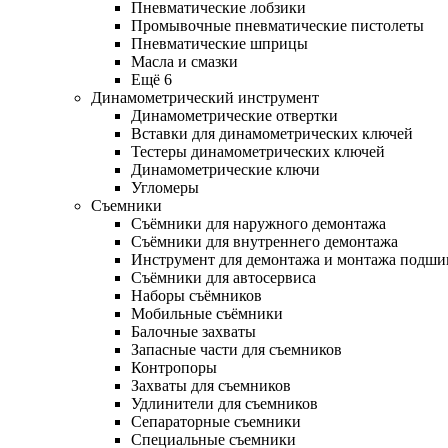
Пневматические лобзики
Промывочные пневматические пистолеты
Пневматические шприцы
Масла и смазки
Ещё 6
Динамометрический инструмент
Динамометрические отвертки
Вставки для динамометрических ключей
Тестеры динамометрических ключей
Динамометрические ключи
Угломеры
Съемники
Съёмники для наружного демонтажа
Съёмники для внутреннего демонтажа
Инструмент для демонтажа и монтажа подш
Съёмники для автосервиса
Наборы съёмников
Мобильные съёмники
Балочные захваты
Запасные части для съемников
Контропоры
Захваты для съемников
Удлинители для съемников
Сепараторные съемники
Специальные съемники