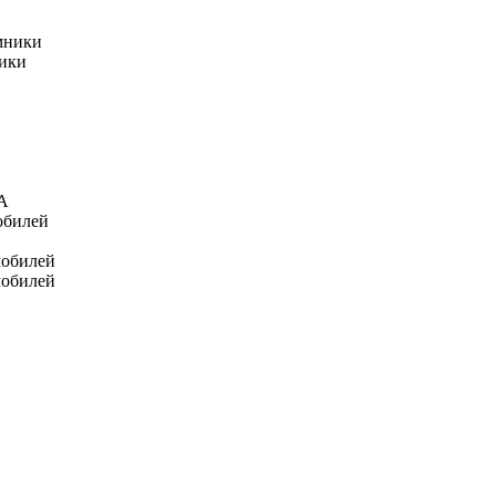
мники
ники
А
обилей
мобилей
мобилей