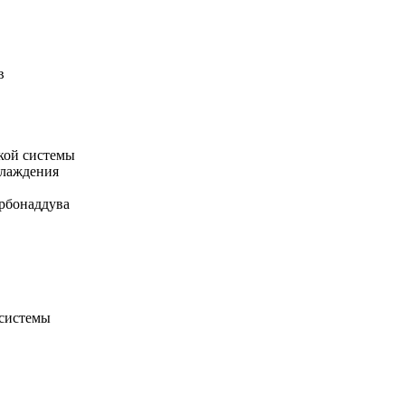
в
кой системы
хлаждения
рбонаддува
 системы