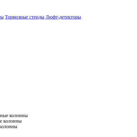
ты
Тормозные стенды
Люфт-детекторы
тные колонны
е колонны
 колонны