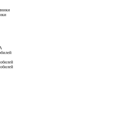
мники
ники
А
обилей
мобилей
мобилей