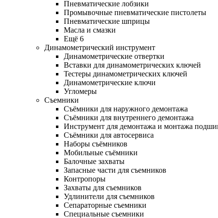
Пневматические лобзики
Промывочные пневматические пистолеты
Пневматические шприцы
Масла и смазки
Ещё 6
Динамометрический инструмент
Динамометрические отвертки
Вставки для динамометрических ключей
Тестеры динамометрических ключей
Динамометрические ключи
Угломеры
Съемники
Съёмники для наружного демонтажа
Съёмники для внутреннего демонтажа
Инструмент для демонтажа и монтажа подш
Съёмники для автосервиса
Наборы съёмников
Мобильные съёмники
Балочные захваты
Запасные части для съемников
Контропоры
Захваты для съемников
Удлинители для съемников
Сепараторные съемники
Специальные съемники