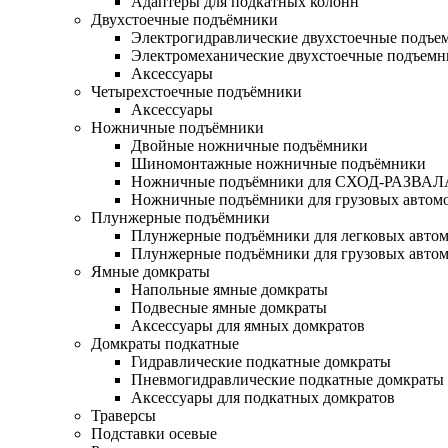
Адаптеры для подкатных колонн
Двухстоечные подъёмники
Электрогидравлические двухстоечные подъе
Электромеханические двухстоечные подъем
Аксессуары
Четырехстоечные подъёмники
Аксессуары
Ножничные подъёмники
Двойные ножничные подъёмники
Шиномонтажные ножничные подъёмники
Ножничные подъёмники для СХОД-РАЗВАЛ
Ножничные подъёмники для грузовых автом
Плунжерные подъёмники
Плунжерные подъёмники для легковых авто
Плунжерные подъёмники для грузовых авто
Ямные домкраты
Напольные ямные домкраты
Подвесные ямные домкраты
Аксессуары для ямных домкратов
Домкраты подкатные
Гидравлические подкатные домкраты
Пневмогидравлические подкатные домкраты
Аксессуары для подкатных домкратов
Траверсы
Подставки осевые