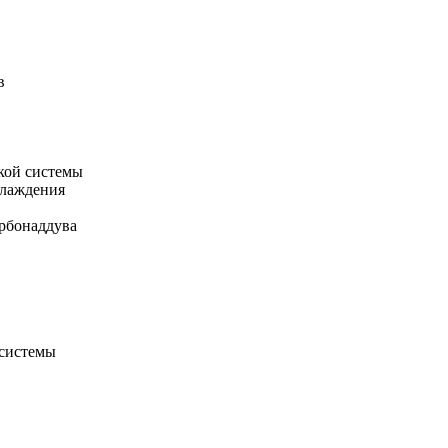
в
кой системы
хлаждения
рбонаддува
 системы