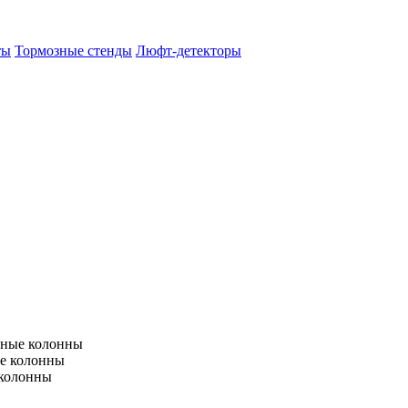
ты
Тормозные стенды
Люфт-детекторы
тные колонны
е колонны
 колонны