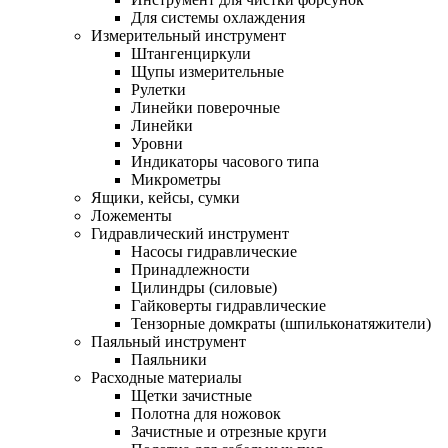
Для системы охлаждения
Измерительный инструмент
Штангенциркули
Щупы измерительные
Рулетки
Линейки поверочные
Линейки
Уровни
Индикаторы часового типа
Микрометры
Ящики, кейсы, сумки
Ложементы
Гидравлический инструмент
Насосы гидравлические
Принадлежности
Цилиндры (силовые)
Гайковерты гидравлические
Тензорные домкраты (шпильконатяжители)
Паяльный инструмент
Паяльники
Расходные материалы
Щетки зачистные
Полотна для ножовок
Зачистные и отрезные круги