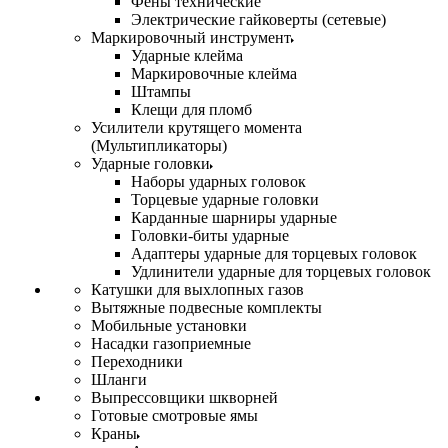
Фены технические
Электрические гайковерты (сетевые)
Маркировочный инструмент
Ударные клейма
Маркировочные клейма
Штампы
Клещи для пломб
Усилители крутящего момента
(Мультипликаторы)
Ударные головки
Наборы ударных головок
Торцевые ударные головки
Карданные шарниры ударные
Головки-биты ударные
Адаптеры ударные для торцевых головок
Удлинители ударные для торцевых головок
Катушки для выхлопных газов
Вытяжные подвесные комплекты
Мобильные установки
Насадки газоприемные
Переходники
Шланги
Выпрессовщики шкворней
Готовые смотровые ямы
Краны