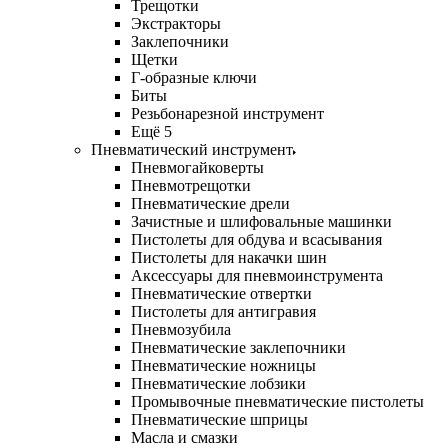
Трещотки
Экстракторы
Заклепочники
Щетки
Г-образные ключи
Биты
Резьбонарезной инструмент
Ещё 5
Пневматический инструмент
Пневмогайковерты
Пневмотрещотки
Пневматические дрели
Зачистные и шлифовальные машинки
Пистолеты для обдува и всасывания
Пистолеты для накачки шин
Аксессуары для пневмоинструмента
Пневматические отвертки
Пистолеты для антигравия
Пневмозубила
Пневматические заклепочники
Пневматические ножницы
Пневматические лобзики
Промывочные пневматические пистолеты
Пневматические шприцы
Масла и смазки