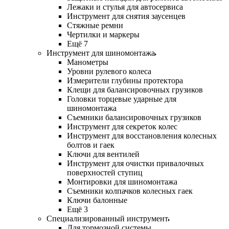
Лежаки и стулья для автосервиса
Инструмент для снятия заусенцев
Стяжные ремни
Чертилки и маркеры
Ещё 7
Инструмент для шиномонтажа
Манометры
Уровни рулевого колеса
Измерители глубины протектора
Клещи для балансировочных грузиков
Головки торцевые ударные для
шиномонтажа
Съемники балансировочных грузиков
Инструмент для секреток колес
Инструмент для восстановления колесных
болтов и гаек
Ключи для вентилей
Инструмент для очистки привалочных
поверхностей ступиц
Монтировки для шиномонтажа
Съемники колпачков колесных гаек
Ключи балонные
Ещё 3
Специализированный инструмент
Для тормозной системы