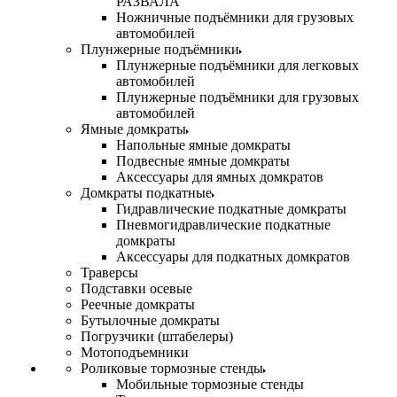
РАЗВАЛА
Ножничные подъёмники для грузовых
автомобилей
Плунжерные подъёмники
Плунжерные подъёмники для легковых
автомобилей
Плунжерные подъёмники для грузовых
автомобилей
Ямные домкраты
Напольные ямные домкраты
Подвесные ямные домкраты
Аксессуары для ямных домкратов
Домкраты подкатные
Гидравлические подкатные домкраты
Пневмогидравлические подкатные
домкраты
Аксессуары для подкатных домкратов
Траверсы
Подставки осевые
Реечные домкраты
Бутылочные домкраты
Погрузчики (штабелеры)
Мотоподъемники
Роликовые тормозные стенды
Мобильные тормозные стенды