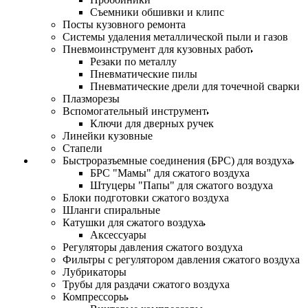
Съемники обшивки и клипс
Посты кузовного ремонта
Системы удаления металлической пыли и газов
Пневмоинструмент для кузовных работ
Резаки по металлу
Пневматические пилы
Пневматические дрели для точечной сварки
Плазморезы
Вспомогательный инструмент
Ключи для дверных ручек
Линейки кузовные
Стапели
Быстроразъемные соединения (БРС) для воздуха
БРС "Мамы" для сжатого воздуха
Штуцеры "Папы" для сжатого воздуха
Блоки подготовки сжатого воздуха
Шланги спиральные
Катушки для сжатого воздуха
Аксессуары
Регуляторы давления сжатого воздуха
Фильтры с регулятором давления сжатого воздуха
Лубрикаторы
Трубы для раздачи сжатого воздуха
Компрессоры