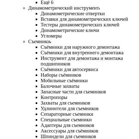
Ещё 6
Динамометрический инструмент
Динамометрические отвертки
Вставки для динамометрических ключей
Тестеры динамометрических ключей
Динамометрические ключи
Угломеры
Съемники
Съёмники для наружного демонтажа
Съёмники для внутреннего демонтажа
Инструмент для демонтажа и монтажа
подшипников
Съёмники для автосервиса
Наборы съёмников
Мобильные съёмники
Балочные захваты
Запасные части для съемников
Контропоры
Захваты для съемников
Удлинители для съемников
Сепараторные съемники
Специальные съемники
Адаптеры для съемников
Аксессуары для съёмников
Шпиндели для съемников