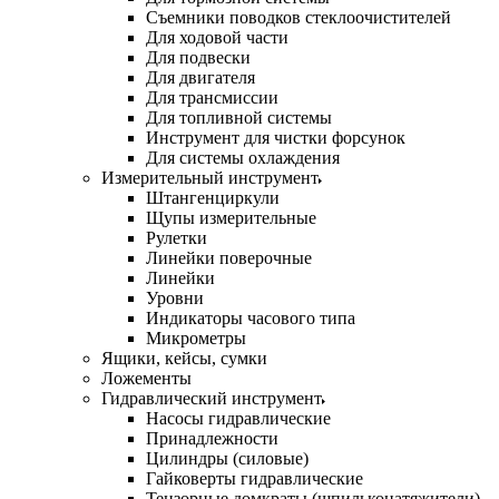
Съемники поводков стеклоочистителей
Для ходовой части
Для подвески
Для двигателя
Для трансмиссии
Для топливной системы
Инструмент для чистки форсунок
Для системы охлаждения
Измерительный инструмент
Штангенциркули
Щупы измерительные
Рулетки
Линейки поверочные
Линейки
Уровни
Индикаторы часового типа
Микрометры
Ящики, кейсы, сумки
Ложементы
Гидравлический инструмент
Насосы гидравлические
Принадлежности
Цилиндры (силовые)
Гайковерты гидравлические
Тензорные домкраты (шпильконатяжители)