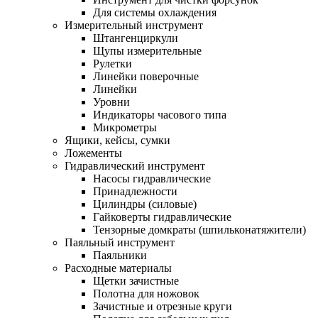
Для системы охлаждения
Измерительный инструмент
Штангенциркули
Щупы измерительные
Рулетки
Линейки поверочные
Линейки
Уровни
Индикаторы часового типа
Микрометры
Ящики, кейсы, сумки
Ложементы
Гидравлический инструмент
Насосы гидравлические
Принадлежности
Цилиндры (силовые)
Гайковерты гидравлические
Тензорные домкраты (шпильконатяжители)
Паяльный инструмент
Паяльники
Расходные материалы
Щетки зачистные
Полотна для ножовок
Зачистные и отрезные круги