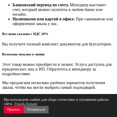
Банковский перевод по счету.
Менеджер выставит
счет, который можно оплатить в любом банке или
онлайн.
Наличными или картой в офисе.
При самовывозе или
оформлении заказа у нас.
Все цены указаны с НДС 20%
Вы получите полный комплект документов для бухгалтерии.
Возможна покупка в лизинг
Этот товар можно приобрести в лизинг. Услуга доступна для
юридических лиц и ИП. Обратитесь к менеджеру за
подробностями.
Мы предлагаем несколько удобных вариантов получения
заказа, чтобы вы могли выбрать самый подходящий.
Самовывоз (бесплатно)
Мы используем cookies для сбора статистики и улучшения работы
сайта.
Узнать больше
Вы можете забрать заказ с одной из наших площадок,
Принять
Отказаться
предварительно согласовав время с менеджером.