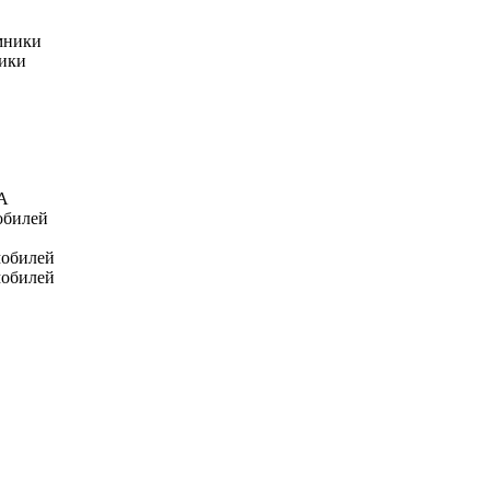
мники
ники
А
обилей
мобилей
мобилей