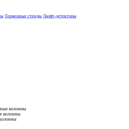
ты
Тормозные стенды
Люфт-детекторы
тные колонны
е колонны
 колонны