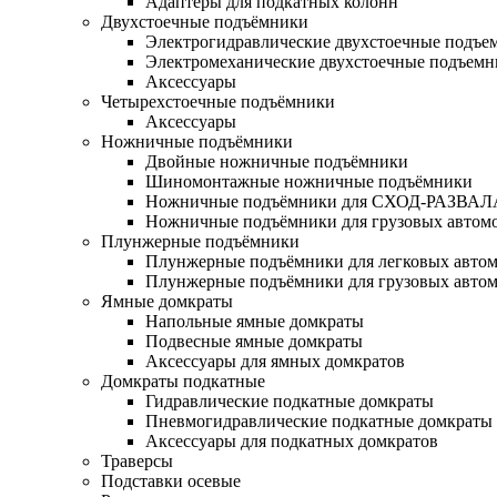
Адаптеры для подкатных колонн
Двухстоечные подъёмники
Электрогидравлические двухстоечные подъе
Электромеханические двухстоечные подъем
Аксессуары
Четырехстоечные подъёмники
Аксессуары
Ножничные подъёмники
Двойные ножничные подъёмники
Шиномонтажные ножничные подъёмники
Ножничные подъёмники для СХОД-РАЗВАЛ
Ножничные подъёмники для грузовых автом
Плунжерные подъёмники
Плунжерные подъёмники для легковых авто
Плунжерные подъёмники для грузовых авто
Ямные домкраты
Напольные ямные домкраты
Подвесные ямные домкраты
Аксессуары для ямных домкратов
Домкраты подкатные
Гидравлические подкатные домкраты
Пневмогидравлические подкатные домкраты
Аксессуары для подкатных домкратов
Траверсы
Подставки осевые