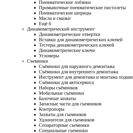
Пневматические лобзики
Промывочные пневматические пистолеты
Пневматические шприцы
Масла и смазки
Ещё 6
Динамометрический инструмент
Динамометрические отвертки
Вставки для динамометрических ключей
Тестеры динамометрических ключей
Динамометрические ключи
Угломеры
Съемники
Съёмники для наружного демонтажа
Съёмники для внутреннего демонтажа
Инструмент для демонтажа и монтажа подш
Съёмники для автосервиса
Наборы съёмников
Мобильные съёмники
Балочные захваты
Запасные части для съемников
Контропоры
Захваты для съемников
Удлинители для съемников
Сепараторные съемники
Специальные съемники