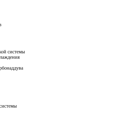
в
кой системы
хлаждения
рбонаддува
 системы